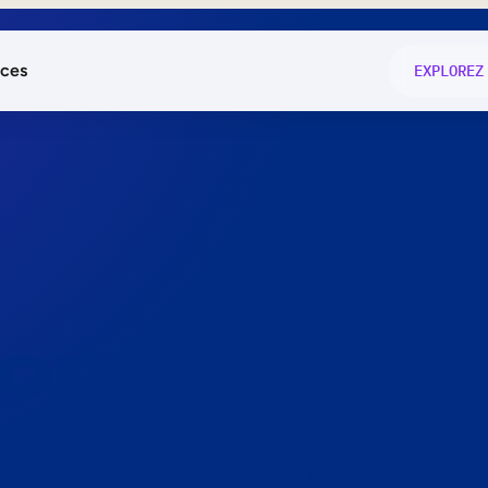
ces
EXPLOREZ
és
on fonctio
té
e
 preuve.