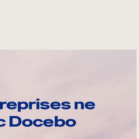
reprises ne
ec Docebo