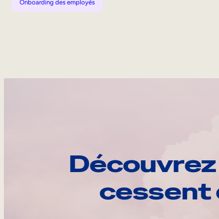
Onboarding des employés
Découvrez 
cessent 