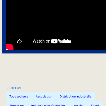
SECTEURS
Tous secteurs
Association
Distribution industrielle
Formation
Industrie manufacturière
Logiciel
Santé