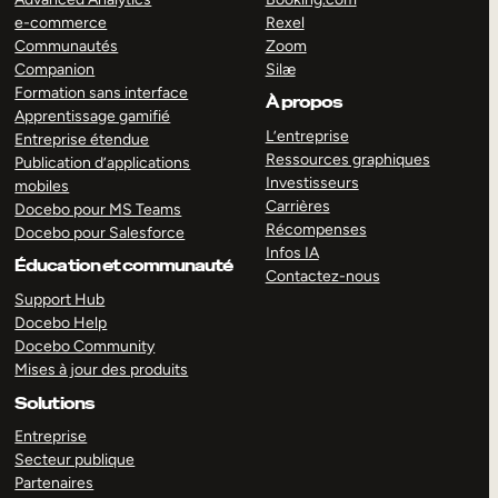
e-commerce
Rexel
Communautés
Zoom
Companion
Silæ
Formation sans interface
À propos
Apprentissage gamifié
L’entreprise
Entreprise étendue
Ressources graphiques
Publication d’applications
Investisseurs
mobiles
Carrières
Docebo pour MS Teams
Récompenses
Docebo pour Salesforce
Infos IA
Éducation et communauté
Contactez-nous
Support Hub
Docebo Help
Docebo Community
Mises à jour des produits
Solutions
Entreprise
Secteur publique
Partenaires