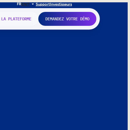
FR
EN
IT
Support
Investisseurs
 LA PLATEFORME
DEMANDEZ VOTRE DÉMO
nne.