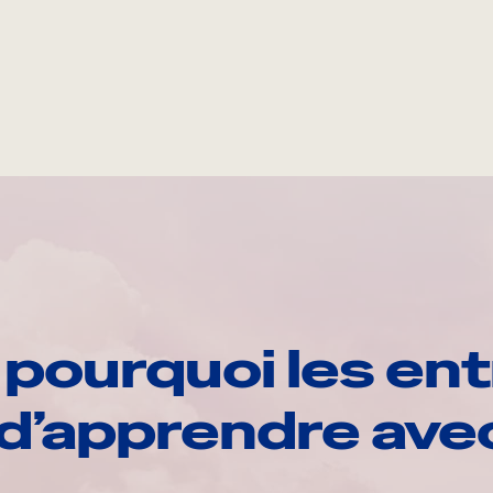
pourquoi les ent
d’apprendre av