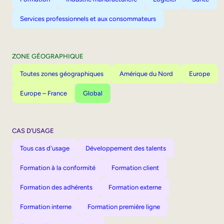
Services professionnels et aux consommateurs
ZONE GÉOGRAPHIQUE
Toutes zones géographiques
Amérique du Nord
Europe
Europe – France
Global
CAS D’USAGE
Tous cas d'usage
Développement des talents
Formation à la conformité
Formation client
Formation des adhérents
Formation externe
Formation interne
Formation première ligne