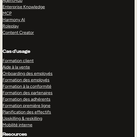
AgentHub
Enterprise Knowledge
MCP
Harmony AI
Roleplay
Content Creator
Cas d’usage
Formation client
Aide à la vente
Onboarding des employés
Formation des employés
Formation à la conformité
Formation des partenaires
Formation des adhérents
Formation première ligne
Planification des effectifs
Upskilling & reskilling
Mobilité interne
Resources