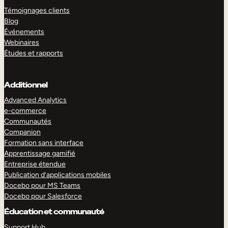
Témoignages clients
Blog
Événements
Webinaires
Études et rapports
Additionnel
Advanced Analytics
e-commerce
Communautés
Companion
Formation sans interface
Apprentissage gamifié
Entreprise étendue
Publication d’applications mobiles
Docebo pour MS Teams
Docebo pour Salesforce
Éducation et communauté
Support Hub