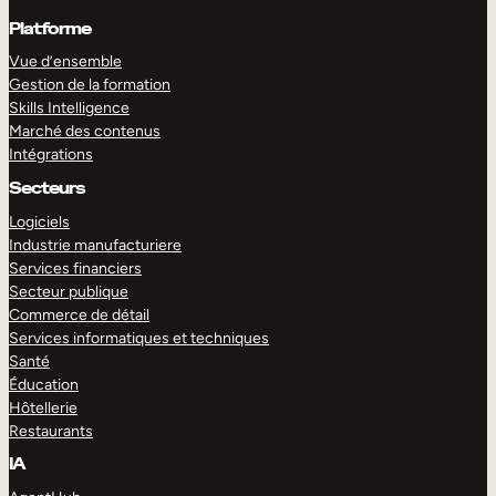
Platforme
Vue d’ensemble
Gestion de la formation
Skills Intelligence
Marché des contenus
Intégrations
Secteurs
Logiciels
Industrie manufacturiere
Services financiers
Secteur publique
Commerce de détail
Services informatiques et techniques
Santé
Éducation
Hôtellerie
Restaurants
IA