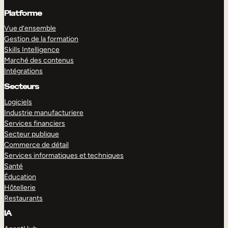
Platforme
Vue d’ensemble
Gestion de la formation
Skills Intelligence
Marché des contenus
Intégrations
Secteurs
Logiciels
Industrie manufacturiere
Services financiers
Secteur publique
Commerce de détail
Services informatiques et techniques
Santé
Éducation
Hôtellerie
Restaurants
IA