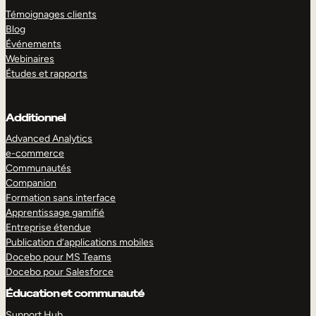
Témoignages clients
Blog
Événements
Webinaires
Études et rapports
Additionnel
Advanced Analytics
e-commerce
Communautés
Companion
Formation sans interface
Apprentissage gamifié
Entreprise étendue
Publication d’applications mobiles
Docebo pour MS Teams
Docebo pour Salesforce
Éducation et communauté
Support Hub