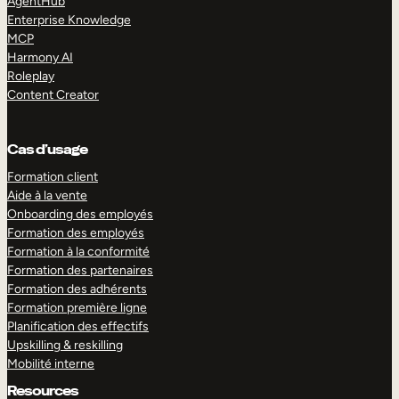
AgentHub
Enterprise Knowledge
MCP
Harmony AI
Roleplay
Content Creator
Cas d’usage
Formation client
Aide à la vente
Onboarding des employés
Formation des employés
Formation à la conformité
Formation des partenaires
Formation des adhérents
Formation première ligne
Planification des effectifs
Upskilling & reskilling
Mobilité interne
Resources