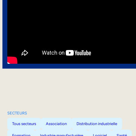
SECTEURS
Tous secteurs
Association
Distribution industrielle
Formation
Industrie manufacturière
Logiciel
Santé