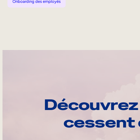
Onboarding des employés
Découvrez 
cessent 