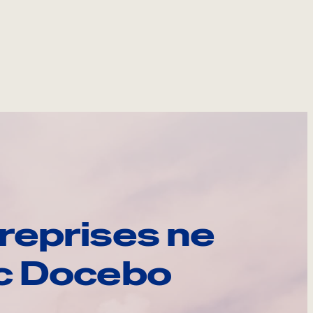
reprises ne
ec Docebo