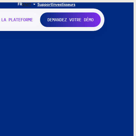
FR
EN
IT
Support
Investisseurs
 LA PLATEFORME
DEMANDEZ VOTRE DÉMO
nne.