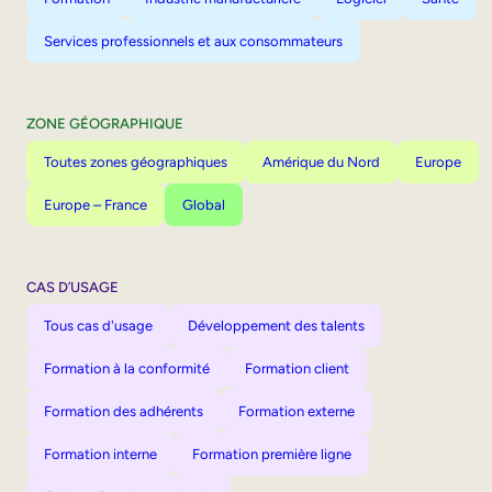
Services professionnels et aux consommateurs
ZONE GÉOGRAPHIQUE
Toutes zones géographiques
Amérique du Nord
Europe
Europe – France
Global
CAS D’USAGE
Tous cas d'usage
Développement des talents
Formation à la conformité
Formation client
Formation des adhérents
Formation externe
Formation interne
Formation première ligne