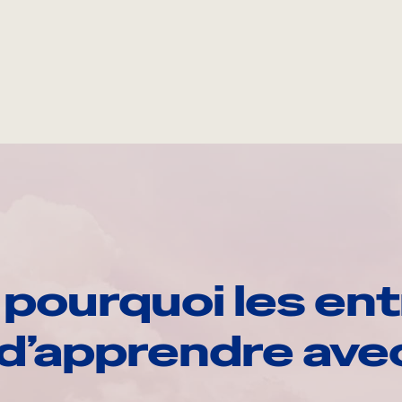
pourquoi les ent
d’apprendre av