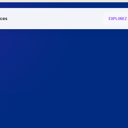
ces
EXPLOREZ
és
on fonctio
té
e
 preuve.