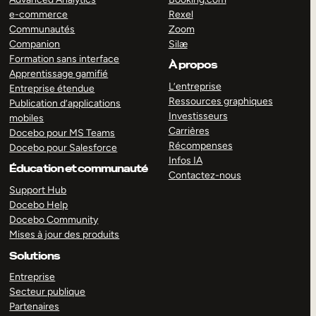
e-commerce
Rexel
Communautés
Zoom
Companion
Silæ
Formation sans interface
À propos
Apprentissage gamifié
L’entreprise
Entreprise étendue
Ressources graphiques
Publication d’applications
Investisseurs
mobiles
Carrières
Docebo pour MS Teams
Récompenses
Docebo pour Salesforce
Infos IA
Éducation et communauté
Contactez-nous
Support Hub
Docebo Help
Docebo Community
Mises à jour des produits
Solutions
Entreprise
Secteur publique
Partenaires