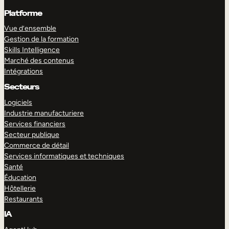
Platforme
Vue d’ensemble
Gestion de la formation
Skills Intelligence
Marché des contenus
Intégrations
Secteurs
Logiciels
Industrie manufacturiere
Services financiers
Secteur publique
Commerce de détail
Services informatiques et techniques
Santé
Éducation
Hôtellerie
Restaurants
IA