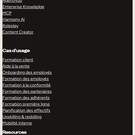
AgentHub
Enterprise Knowledge
MCP
Harmony AI
Roleplay
Content Creator
Cas d’usage
Formation client
Aide à la vente
Onboarding des employés
Formation des employés
Formation à la conformité
Formation des partenaires
Formation des adhérents
Formation première ligne
Planification des effectifs
Upskilling & reskilling
Mobilité interne
Resources