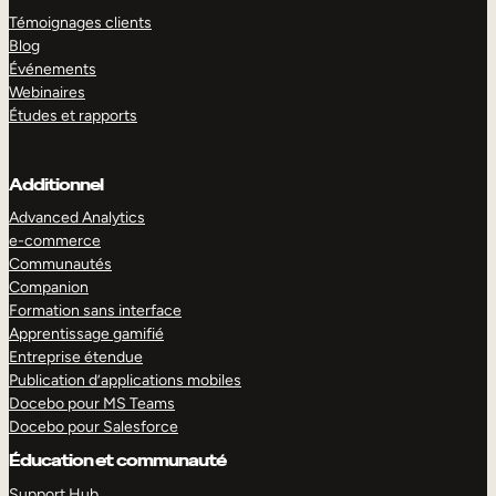
Témoignages clients
Blog
Événements
Webinaires
Études et rapports
Additionnel
Advanced Analytics
e-commerce
Communautés
Companion
Formation sans interface
Apprentissage gamifié
Entreprise étendue
Publication d’applications mobiles
Docebo pour MS Teams
Docebo pour Salesforce
Éducation et communauté
Support Hub