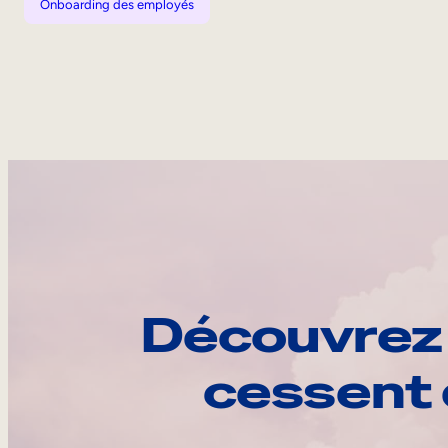
Onboarding des employés
Découvrez 
cessent 