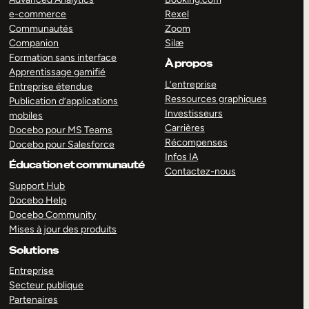
e-commerce
Rexel
Communautés
Zoom
Companion
Silæ
Formation sans interface
À propos
Apprentissage gamifié
L’entreprise
Entreprise étendue
Ressources graphiques
Publication d’applications
Investisseurs
mobiles
Carrières
Docebo pour MS Teams
Récompenses
Docebo pour Salesforce
Infos IA
Éducation et communauté
Contactez-nous
Support Hub
Docebo Help
Docebo Community
Mises à jour des produits
Solutions
Entreprise
Secteur publique
Partenaires