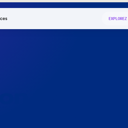
ces
EXPLOREZ
és
on fonctio
té
e
 preuve.