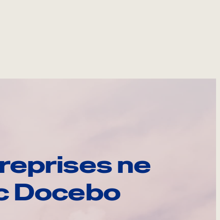
reprises ne
ec Docebo