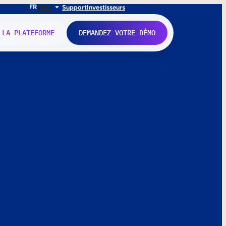
FR
EN
IT
Support
Investisseurs
 LA PLATEFORME
DEMANDEZ VOTRE DÉMO
nne.