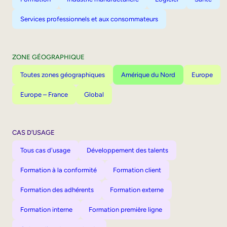
Services professionnels et aux consommateurs
ZONE GÉOGRAPHIQUE
Toutes zones géographiques
Amérique du Nord
Europe
Europe – France
Global
CAS D’USAGE
Tous cas d'usage
Développement des talents
Formation à la conformité
Formation client
Formation des adhérents
Formation externe
Formation interne
Formation première ligne