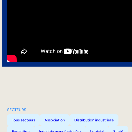
SECTEURS
Tous secteurs
Association
Distribution industrielle
Formation
Industrie manufacturière
Logiciel
Santé