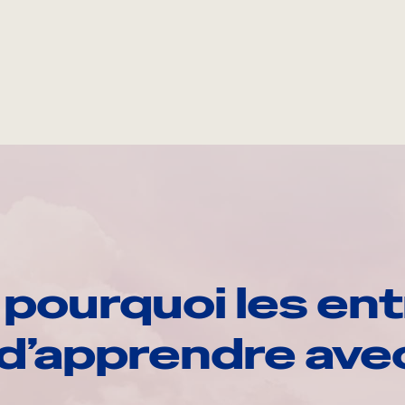
pourquoi les ent
d’apprendre av