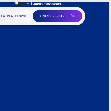
FR
EN
IT
Support
Investisseurs
 LA PLATEFORME
DEMANDEZ VOTRE DÉMO
nne.