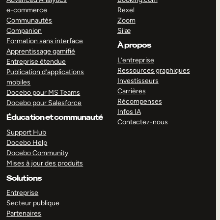
e-commerce
Rexel
Communautés
Zoom
Companion
Silæ
Formation sans interface
À propos
Apprentissage gamifié
L’entreprise
Entreprise étendue
Ressources graphiques
Publication d’applications
Investisseurs
mobiles
Carrières
Docebo pour MS Teams
Récompenses
Docebo pour Salesforce
Infos IA
Éducation et communauté
Contactez-nous
Support Hub
Docebo Help
Docebo Community
Mises à jour des produits
Solutions
Entreprise
Secteur publique
Partenaires