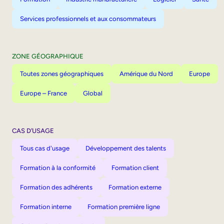
Services professionnels et aux consommateurs
ZONE GÉOGRAPHIQUE
Toutes zones géographiques
Amérique du Nord
Europe
Europe – France
Global
CAS D’USAGE
Tous cas d'usage
Développement des talents
Formation à la conformité
Formation client
Formation des adhérents
Formation externe
Formation interne
Formation première ligne