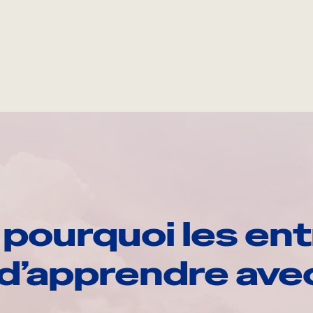
pourquoi les ent
d’apprendre av