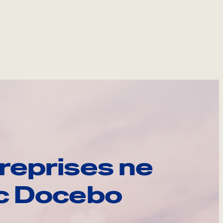
reprises ne
ec Docebo