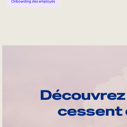
Onboarding des employés
Découvrez 
cessent 