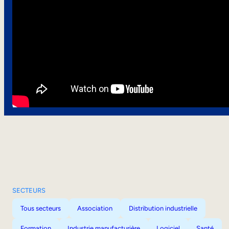
SECTEURS
Tous secteurs
Association
Distribution industrielle
Formation
Industrie manufacturière
Logiciel
Santé