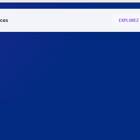
ces
EXPLOREZ
és
on fonctio
té
e
 preuve.