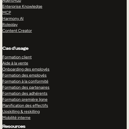
AgentHub
Enterprise Knowledge
MCP
Harmony AI
Roleplay
Content Creator
Cas d’usage
Formation client
Aide à la vente
Onboarding des employés
Formation des employés
Formation à la conformité
Formation des partenaires
Formation des adhérents
Formation première ligne
Planification des effectifs
Upskilling & reskilling
Mobilité interne
Resources