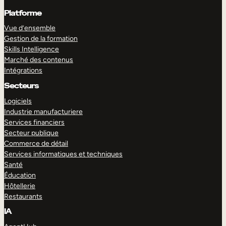
Platforme
Vue d’ensemble
Gestion de la formation
Skills Intelligence
Marché des contenus
Intégrations
Secteurs
Logiciels
Industrie manufacturiere
Services financiers
Secteur publique
Commerce de détail
Services informatiques et techniques
Santé
Éducation
Hôtellerie
Restaurants
IA