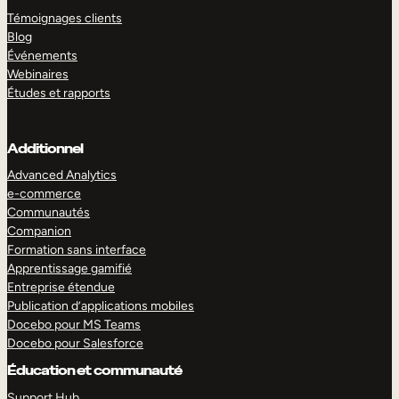
Témoignages clients
Blog
Événements
Webinaires
Études et rapports
Additionnel
Advanced Analytics
e-commerce
Communautés
Companion
Formation sans interface
Apprentissage gamifié
Entreprise étendue
Publication d’applications mobiles
Docebo pour MS Teams
Docebo pour Salesforce
Éducation et communauté
Support Hub