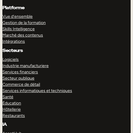
Platforme
Vue d’ensemble
Gestion de la formation
Skills Intelligence
Marché des contenus
Intégrations
Secteurs
Logiciels
Industrie manufacturiere
Services financiers
Secteur publique
Commerce de détail
Services informatiques et techniques
Santé
Éducation
Hôtellerie
Restaurants
IA