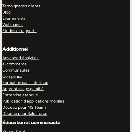
Témoignages clients
Blog
Événements
Webinaires
Études et rapports
Additionnel
Advanced Analytics
e-commerce
Communautés
Companion
Formation sans interface
Apprentissage gamifié
Entreprise étendue
Publication d’applications mobiles
Docebo pour MS Teams
Docebo pour Salesforce
Éducation et communauté
Support Hub