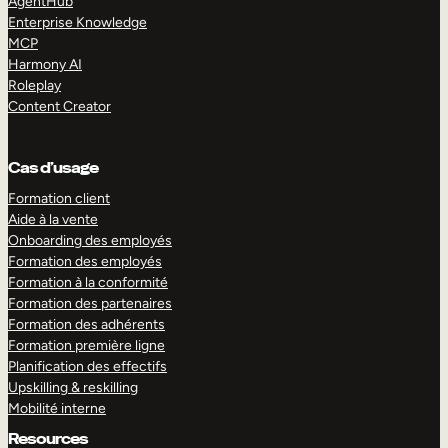
AgentHub
Enterprise Knowledge
MCP
Harmony AI
Roleplay
Content Creator
Cas d’usage
Formation client
Aide à la vente
Onboarding des employés
Formation des employés
Formation à la conformité
Formation des partenaires
Formation des adhérents
Formation première ligne
Planification des effectifs
Upskilling & reskilling
Mobilité interne
Resources