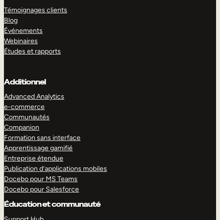
Témoignages clients
Blog
Événements
Webinaires
Études et rapports
Additionnel
Advanced Analytics
e-commerce
Communautés
Companion
Formation sans interface
Apprentissage gamifié
Entreprise étendue
Publication d’applications mobiles
Docebo pour MS Teams
Docebo pour Salesforce
Éducation et communauté
Support Hub