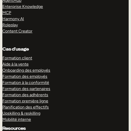
AgentHub
Enterprise Knowledge
MCP
Harmony AI
Roleplay
Content Creator
Cas d’usage
Formation client
Aide à la vente
Onboarding des employés
Formation des employés
Formation à la conformité
Formation des partenaires
Formation des adhérents
Formation première ligne
Planification des effectifs
Upskilling & reskilling
Mobilité interne
Resources