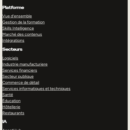
Platforme
Vue d’ensemble
Gestion de la formation
Skills Intelligence
Marché des contenus
Intégrations
Secteurs
Logiciels
Industrie manufacturiere
Services financiers
Secteur publique
Commerce de détail
Services informatiques et techniques
Santé
Éducation
Hôtellerie
Restaurants
IA