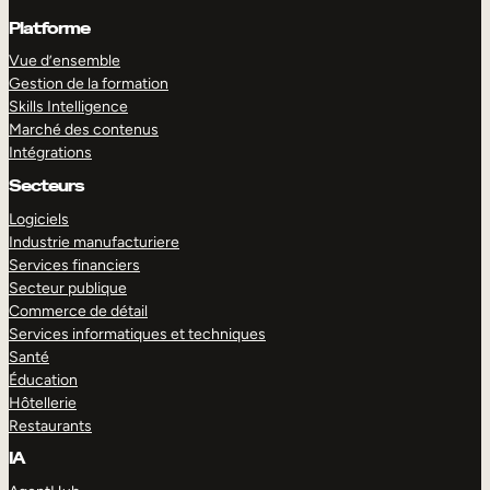
Platforme
Vue d’ensemble
Gestion de la formation
Skills Intelligence
Marché des contenus
Intégrations
Secteurs
Logiciels
Industrie manufacturiere
Services financiers
Secteur publique
Commerce de détail
Services informatiques et techniques
Santé
Éducation
Hôtellerie
Restaurants
IA