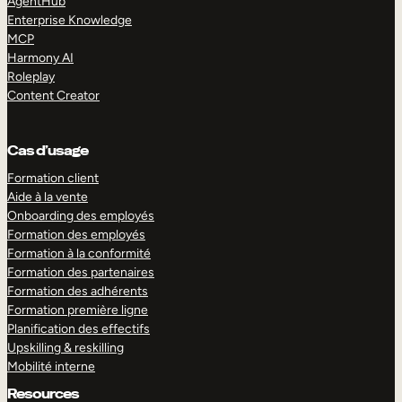
AgentHub
Enterprise Knowledge
MCP
Harmony AI
Roleplay
Content Creator
Cas d’usage
Formation client
Aide à la vente
Onboarding des employés
Formation des employés
Formation à la conformité
Formation des partenaires
Formation des adhérents
Formation première ligne
Planification des effectifs
Upskilling & reskilling
Mobilité interne
Resources