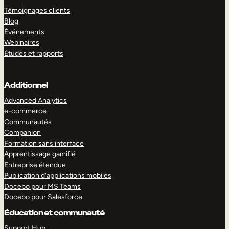
Témoignages clients
Blog
Événements
Webinaires
Études et rapports
Additionnel
Advanced Analytics
e-commerce
Communautés
Companion
Formation sans interface
Apprentissage gamifié
Entreprise étendue
Publication d’applications mobiles
Docebo pour MS Teams
Docebo pour Salesforce
Éducation et communauté
Support Hub