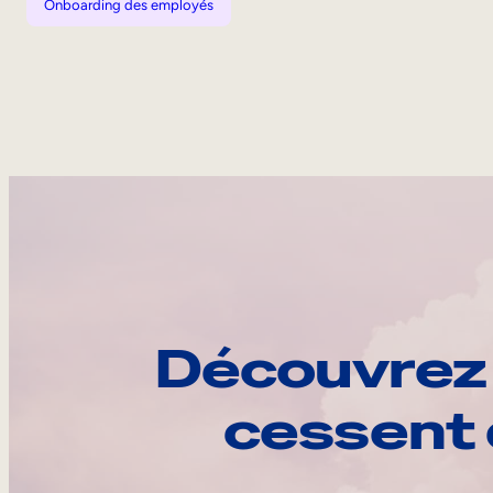
Onboarding des employés
Découvrez 
cessent 