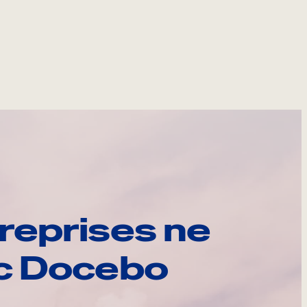
reprises ne
ec Docebo