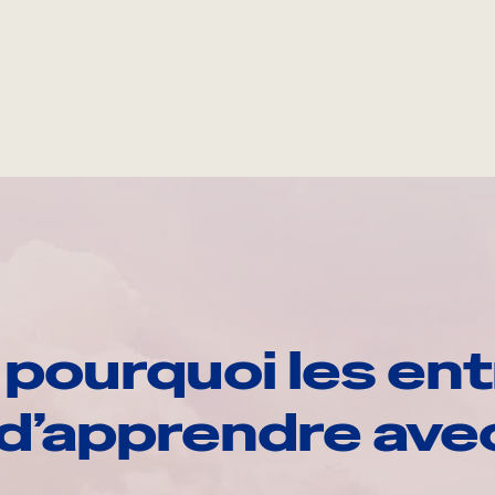
pourquoi les ent
d’apprendre av