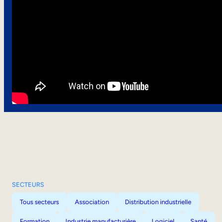
SECTEURS
Tous secteurs
Association
Distribution industrielle
Formation
Industrie manufacturière
Logiciel
Santé