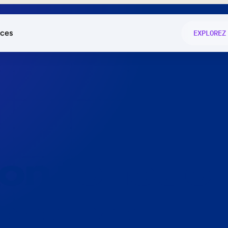
ces
EXPLOREZ
és
on fonctio
té
e
 preuve.