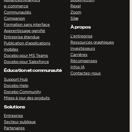
e-commerce
Rexel
Communautés
Zoom
Companion
Silæ
Formation sans interface
À propos
Apprentissage gamifié
L’entreprise
Entreprise étendue
Ressources graphiques
Publication d’applications
Investisseurs
mobiles
Carrières
Docebo pour MS Teams
Récompenses
Docebo pour Salesforce
Infos IA
Éducation et communauté
Contactez-nous
Support Hub
Docebo Help
Docebo Community
Mises à jour des produits
Solutions
Entreprise
Secteur publique
Partenaires