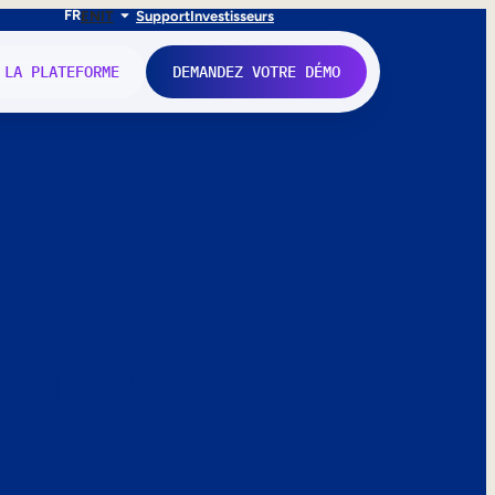
FR
EN
IT
Support
Investisseurs
 LA PLATEFORME
DEMANDEZ VOTRE DÉMO
nne.