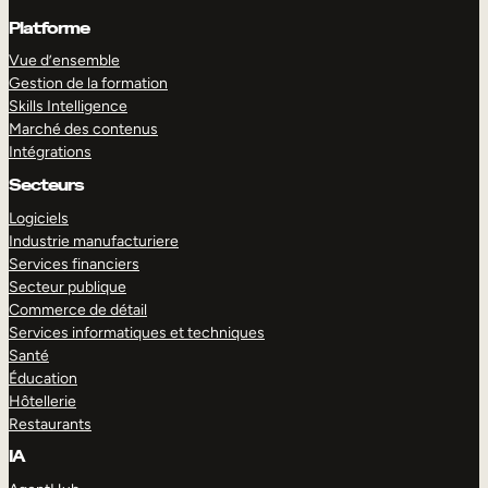
Platforme
Vue d’ensemble
Gestion de la formation
Skills Intelligence
Marché des contenus
Intégrations
Secteurs
Logiciels
Industrie manufacturiere
Services financiers
Secteur publique
Commerce de détail
Services informatiques et techniques
Santé
Éducation
Hôtellerie
Restaurants
IA