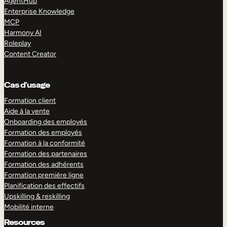
AgentHub
Enterprise Knowledge
MCP
Harmony AI
Roleplay
Content Creator
Cas d’usage
Formation client
Aide à la vente
Onboarding des employés
Formation des employés
Formation à la conformité
Formation des partenaires
Formation des adhérents
Formation première ligne
Planification des effectifs
Upskilling & reskilling
Mobilité interne
Resources