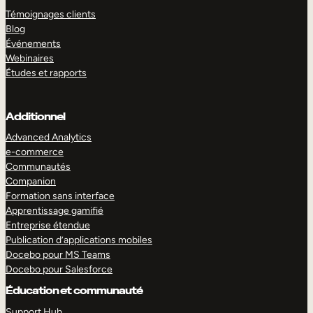
Témoignages clients
Blog
Événements
Webinaires
Études et rapports
Additionnel
Advanced Analytics
e-commerce
Communautés
Companion
Formation sans interface
Apprentissage gamifié
Entreprise étendue
Publication d’applications mobiles
Docebo pour MS Teams
Docebo pour Salesforce
Éducation et communauté
Support Hub