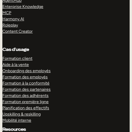
AgentHub
Enterprise Knowledge
MCP
Harmony AI
Roleplay
Content Creator
Cas d’usage
Formation client
Aide à la vente
Onboarding des employés
Formation des employés
Formation à la conformité
Formation des partenaires
Formation des adhérents
Formation première ligne
Planification des effectifs
Upskilling & reskilling
Mobilité interne
Resources