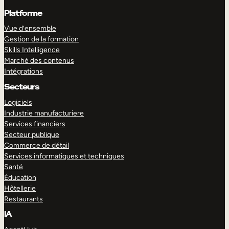
Platforme
Vue d’ensemble
Gestion de la formation
Skills Intelligence
Marché des contenus
Intégrations
Secteurs
Logiciels
Industrie manufacturiere
Services financiers
Secteur publique
Commerce de détail
Services informatiques et techniques
Santé
Éducation
Hôtellerie
Restaurants
IA