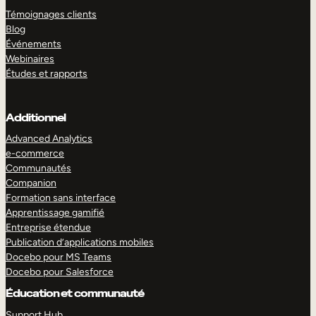
Témoignages clients
Blog
Événements
Webinaires
Études et rapports
Additionnel
Advanced Analytics
e-commerce
Communautés
Companion
Formation sans interface
Apprentissage gamifié
Entreprise étendue
Publication d’applications mobiles
Docebo pour MS Teams
Docebo pour Salesforce
Éducation et communauté
Support Hub