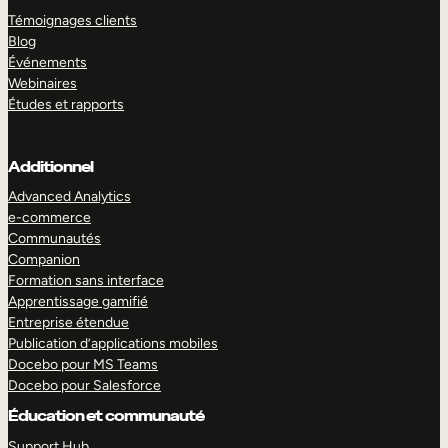
Témoignages clients
Blog
Événements
Webinaires
Études et rapports
Additionnel
Advanced Analytics
e-commerce
Communautés
Companion
Formation sans interface
Apprentissage gamifié
Entreprise étendue
Publication d’applications mobiles
Docebo pour MS Teams
Docebo pour Salesforce
Éducation et communauté
Support Hub