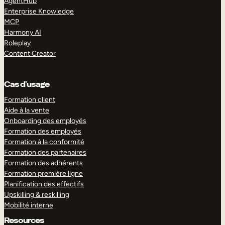
AgentHub
Enterprise Knowledge
MCP
Harmony AI
Roleplay
Content Creator
Cas d’usage
Formation client
Aide à la vente
Onboarding des employés
Formation des employés
Formation à la conformité
Formation des partenaires
Formation des adhérents
Formation première ligne
Planification des effectifs
Upskilling & reskilling
Mobilité interne
Resources