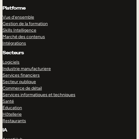
Platforme
Vue d’ensemble
Gestion de la formation
Skills Intelligence
Marché des contenus
Intégrations
Secteurs
Logiciels
Industrie manufacturiere
Services financiers
Secteur publique
Commerce de détail
Services informatiques et techniques
Santé
Éducation
Hôtellerie
Restaurants
IA