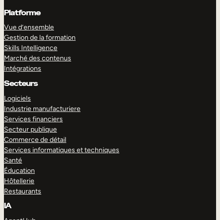
Platforme
Vue d’ensemble
Gestion de la formation
Skills Intelligence
Marché des contenus
Intégrations
Secteurs
Logiciels
Industrie manufacturiere
Services financiers
Secteur publique
Commerce de détail
Services informatiques et techniques
Santé
Éducation
Hôtellerie
Restaurants
IA