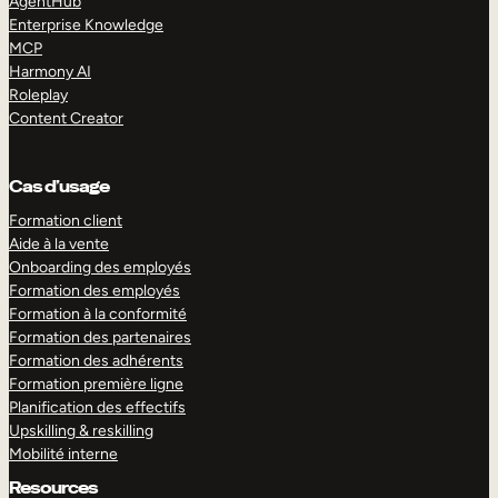
AgentHub
Enterprise Knowledge
MCP
Harmony AI
Roleplay
Content Creator
Cas d’usage
Formation client
Aide à la vente
Onboarding des employés
Formation des employés
Formation à la conformité
Formation des partenaires
Formation des adhérents
Formation première ligne
Planification des effectifs
Upskilling & reskilling
Mobilité interne
Resources