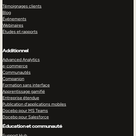
Témoignages clients
Blog
Événements
Webinaires
Études et rapports
Additionnel
Advanced Analytics
e-commerce
Communautés
Companion
Formation sans interface
Apprentissage gamifié
Entreprise étendue
Publication d’applications mobiles
Docebo pour MS Teams
Docebo pour Salesforce
Éducation et communauté
Support Hub