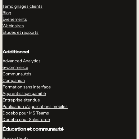
Témoignages clients
Blog
Événements
Webinaires
Études et rapports
Additionnel
Advanced Analytics
e-commerce
Communautés
Companion
Formation sans interface
Apprentissage gamifié
Entreprise étendue
Publication d’applications mobiles
Docebo pour MS Teams
Docebo pour Salesforce
Éducation et communauté
Support Hub