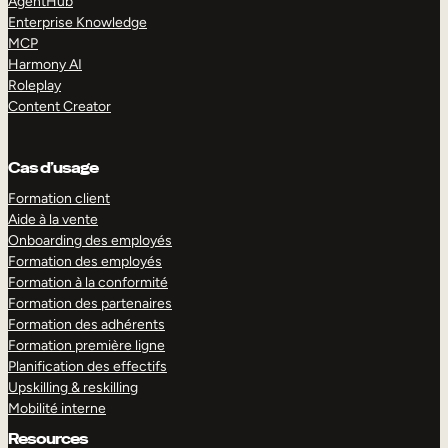
AgentHub
Enterprise Knowledge
MCP
Harmony AI
Roleplay
Content Creator
Cas d’usage
Formation client
Aide à la vente
Onboarding des employés
Formation des employés
Formation à la conformité
Formation des partenaires
Formation des adhérents
Formation première ligne
Planification des effectifs
Upskilling & reskilling
Mobilité interne
Resources