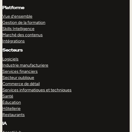
Platforme
Vue d’ensemble
Gestion de la formation
Skills Intelligence
Marché des contenus
Intégrations
Secteurs
Logiciels
Industrie manufacturiere
Services financiers
Secteur publique
Commerce de détail
Services informatiques et techniques
Santé
Éducation
Hôtellerie
Restaurants
IA