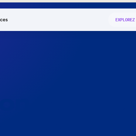
ces
EXPLOREZ
és
on fonctio
té
e
 preuve.