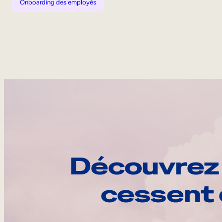
Onboarding des employés
Découvrez 
cessent 