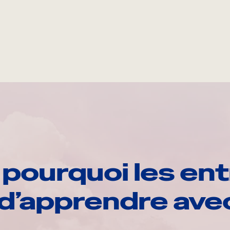
pourquoi les ent
d’apprendre av