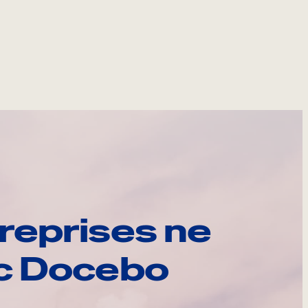
reprises ne
ec Docebo