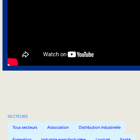
SECTEURS
Tous secteurs
Association
Distribution industrielle
Formation
Industrie manufacturière
Logiciel
Santé