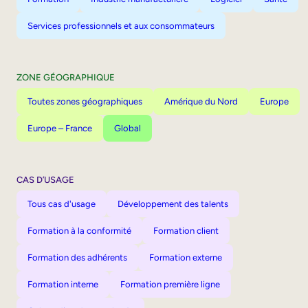
Services professionnels et aux consommateurs
ZONE GÉOGRAPHIQUE
Toutes zones géographiques
Amérique du Nord
Europe
Europe – France
Global
CAS D’USAGE
Tous cas d'usage
Développement des talents
Formation à la conformité
Formation client
Formation des adhérents
Formation externe
Formation interne
Formation première ligne