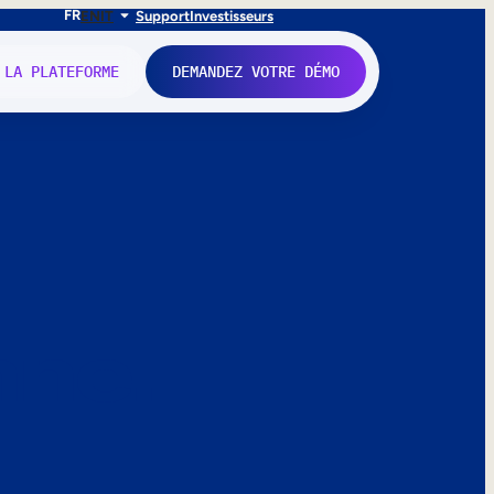
FR
EN
IT
Support
Investisseurs
 LA PLATEFORME
DEMANDEZ VOTRE DÉMO
nne.