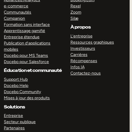
e-commerce
Rexel
Communautés
Zoom
Companion
Silæ
Formation sans interface
À propos
Apprentissage gamifié
L’entreprise
Entreprise étendue
Ressources graphiques
Publication d’applications
Investisseurs
mobiles
Carrières
Docebo pour MS Teams
Récompenses
Docebo pour Salesforce
Infos IA
Éducation et communauté
Contactez-nous
Support Hub
Docebo Help
Docebo Community
Mises à jour des produits
Solutions
Entreprise
Secteur publique
Partenaires