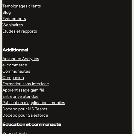
Témoignages clients
Blog
Événements
Webinaires
Études et rapports
Additionnel
Advanced Analytics
e-commerce
Communautés
Companion
Formation sans interface
Apprentissage gamifié
Entreprise étendue
Publication d’applications mobiles
Docebo pour MS Teams
Docebo pour Salesforce
Éducation et communauté
Support Hub