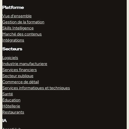
Platforme
Vue d’ensemble
Gestion de la formation
Skills Intelligence
Marché des contenus
Intégrations
Secteurs
Logiciels
Industrie manufacturiere
Services financiers
Secteur publique
Commerce de détail
Services informatiques et techniques
Santé
Éducation
Hôtellerie
Restaurants
IA