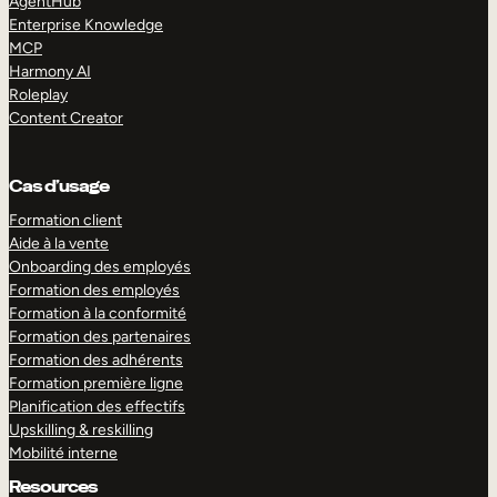
AgentHub
Enterprise Knowledge
MCP
Harmony AI
Roleplay
Content Creator
Cas d’usage
Formation client
Aide à la vente
Onboarding des employés
Formation des employés
Formation à la conformité
Formation des partenaires
Formation des adhérents
Formation première ligne
Planification des effectifs
Upskilling & reskilling
Mobilité interne
Resources