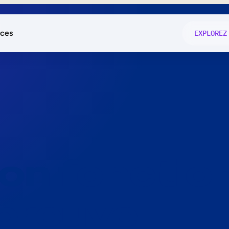
ces
EXPLOREZ
és
on fonctio
té
e
 preuve.