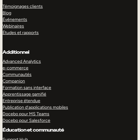
Témoignages clients
Blog
Événements
Webinaires
Études et rapports
Additionnel
Advanced Analytics
e-commerce
Communautés
Companion
Formation sans interface
Apprentissage gamifié
Entreprise étendue
Publication d’applications mobiles
Docebo pour MS Teams
Docebo pour Salesforce
Éducation et communauté
Support Hub