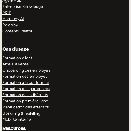
AgentHub
Enterprise Knowledge
MCP
Harmony AI
Roleplay
Content Creator
Cas d’usage
Formation client
Aide à la vente
Onboarding des employés
Formation des employés
Formation à la conformité
Formation des partenaires
Formation des adhérents
Formation première ligne
Planification des effectifs
Upskilling & reskilling
Mobilité interne
Resources