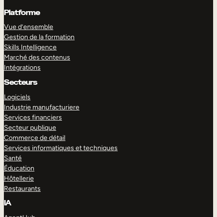
Platforme
Vue d’ensemble
Gestion de la formation
Skills Intelligence
Marché des contenus
Intégrations
Secteurs
Logiciels
Industrie manufacturiere
Services financiers
Secteur publique
Commerce de détail
Services informatiques et techniques
Santé
Éducation
Hôtellerie
Restaurants
IA