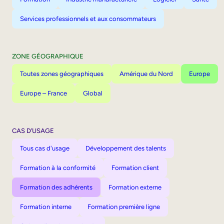
Services professionnels et aux consommateurs
ZONE GÉOGRAPHIQUE
Toutes zones géographiques
Amérique du Nord
Europe
Europe – France
Global
CAS D’USAGE
Tous cas d'usage
Développement des talents
Formation à la conformité
Formation client
Formation des adhérents
Formation externe
Formation interne
Formation première ligne