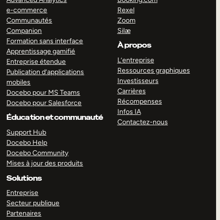
e-commerce
Rexel
Communautés
Zoom
Companion
Silæ
Formation sans interface
À propos
Apprentissage gamifié
L’entreprise
Entreprise étendue
Ressources graphiques
Publication d’applications
Investisseurs
mobiles
Carrières
Docebo pour MS Teams
Récompenses
Docebo pour Salesforce
Infos IA
Éducation et communauté
Contactez-nous
Support Hub
Docebo Help
Docebo Community
Mises à jour des produits
Solutions
Entreprise
Secteur publique
Partenaires