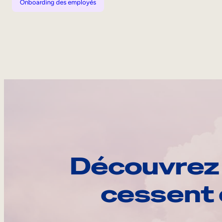
Onboarding des employés
Découvrez 
cessent 