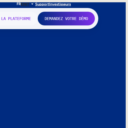
FR
EN
IT
Support
Investisseurs
 LA PLATEFORME
DEMANDEZ VOTRE DÉMO
nne.