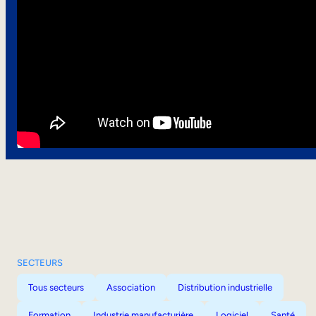
SECTEURS
Tous secteurs
Association
Distribution industrielle
Formation
Industrie manufacturière
Logiciel
Santé