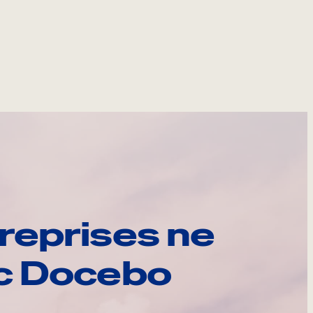
reprises ne
ec Docebo