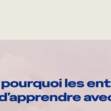
pourquoi les ent
d’apprendre av