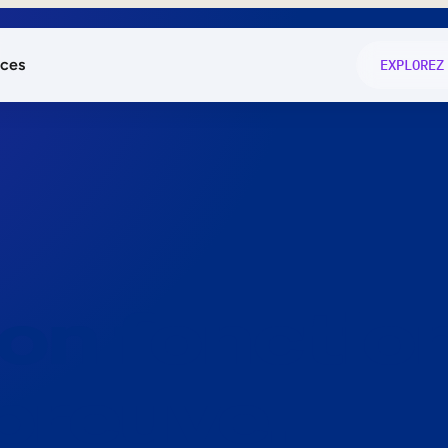
ces
EXPLOREZ
és
on fonctio
té
e
 preuve.