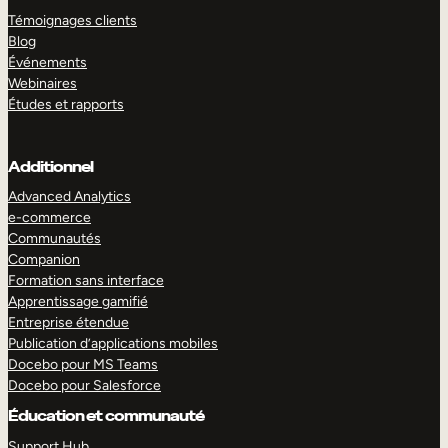
Témoignages clients
Blog
Événements
Webinaires
Études et rapports
Additionnel
Advanced Analytics
e-commerce
Communautés
Companion
Formation sans interface
Apprentissage gamifié
Entreprise étendue
Publication d’applications mobiles
Docebo pour MS Teams
Docebo pour Salesforce
Éducation et communauté
Support Hub