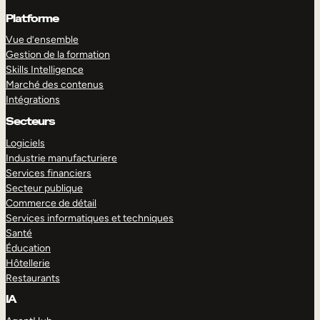
Platforme
Vue d’ensemble
Gestion de la formation
Skills Intelligence
Marché des contenus
Intégrations
Secteurs
Logiciels
Industrie manufacturiere
Services financiers
Secteur publique
Commerce de détail
Services informatiques et techniques
Santé
Éducation
Hôtellerie
Restaurants
IA