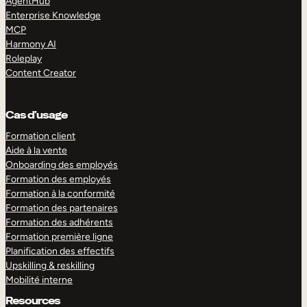
AgentHub
Enterprise Knowledge
MCP
Harmony AI
Roleplay
Content Creator
Cas d’usage
Formation client
Aide à la vente
Onboarding des employés
Formation des employés
Formation à la conformité
Formation des partenaires
Formation des adhérents
Formation première ligne
Planification des effectifs
Upskilling & reskilling
Mobilité interne
Resources