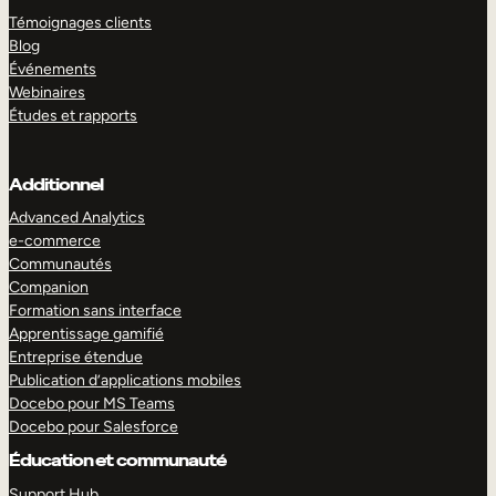
Témoignages clients
Blog
Événements
Webinaires
Études et rapports
Additionnel
Advanced Analytics
e-commerce
Communautés
Companion
Formation sans interface
Apprentissage gamifié
Entreprise étendue
Publication d’applications mobiles
Docebo pour MS Teams
Docebo pour Salesforce
Éducation et communauté
Support Hub