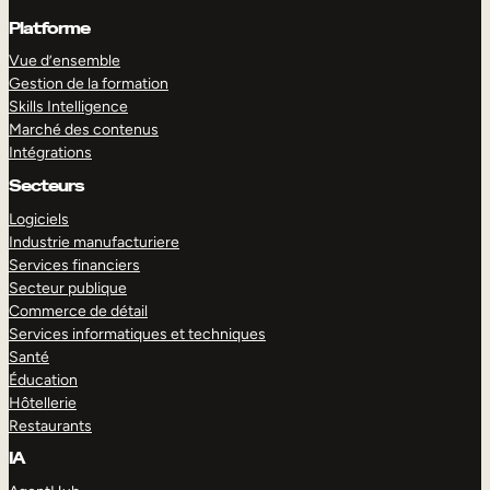
Platforme
Vue d’ensemble
Gestion de la formation
Skills Intelligence
Marché des contenus
Intégrations
Secteurs
Logiciels
Industrie manufacturiere
Services financiers
Secteur publique
Commerce de détail
Services informatiques et techniques
Santé
Éducation
Hôtellerie
Restaurants
IA