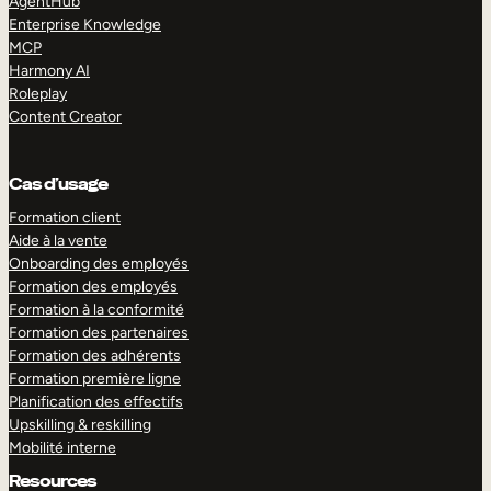
AgentHub
Enterprise Knowledge
MCP
Harmony AI
Roleplay
Content Creator
Cas d’usage
Formation client
Aide à la vente
Onboarding des employés
Formation des employés
Formation à la conformité
Formation des partenaires
Formation des adhérents
Formation première ligne
Planification des effectifs
Upskilling & reskilling
Mobilité interne
Resources