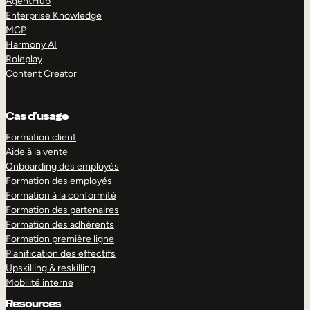
AgentHub
Enterprise Knowledge
MCP
Harmony AI
Roleplay
Content Creator
Cas d’usage
Formation client
Aide à la vente
Onboarding des employés
Formation des employés
Formation à la conformité
Formation des partenaires
Formation des adhérents
Formation première ligne
Planification des effectifs
Upskilling & reskilling
Mobilité interne
Resources