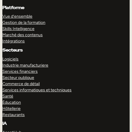
Platforme
Vue d’ensemble
Gestion de la formation
Skills Intelligence
Marché des contenus
Intégrations
Secteurs
Logiciels
Industrie manufacturiere
Services financiers
Secteur publique
Commerce de détail
Services informatiques et techniques
Santé
Éducation
Hôtellerie
Restaurants
IA