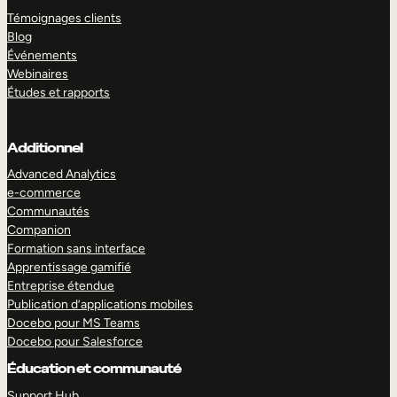
Témoignages clients
Blog
Événements
Webinaires
Études et rapports
Additionnel
Advanced Analytics
e-commerce
Communautés
Companion
Formation sans interface
Apprentissage gamifié
Entreprise étendue
Publication d’applications mobiles
Docebo pour MS Teams
Docebo pour Salesforce
Éducation et communauté
Support Hub