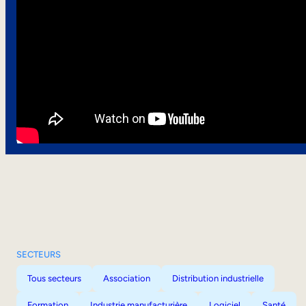
SECTEURS
Tous secteurs
Association
Distribution industrielle
Formation
Industrie manufacturière
Logiciel
Santé