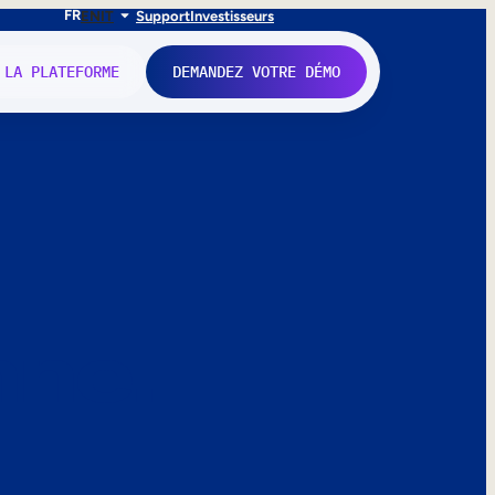
FR
EN
IT
Support
Investisseurs
 LA PLATEFORME
DEMANDEZ VOTRE DÉMO
nne.