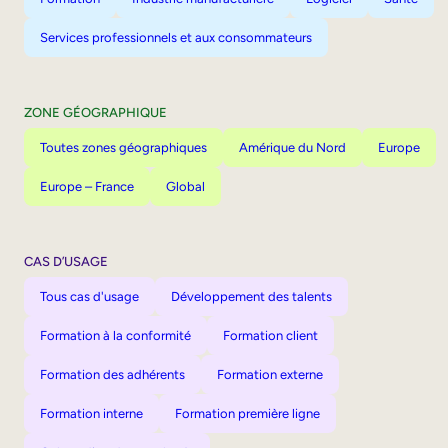
Services professionnels et aux consommateurs
ZONE GÉOGRAPHIQUE
Toutes zones géographiques
Amérique du Nord
Europe
Europe – France
Global
CAS D’USAGE
Tous cas d'usage
Développement des talents
Formation à la conformité
Formation client
Formation des adhérents
Formation externe
Formation interne
Formation première ligne