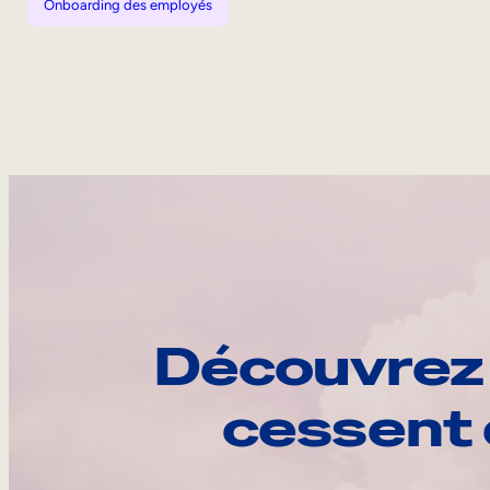
Onboarding des employés
Découvrez 
cessent 