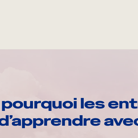
pourquoi les ent
d’apprendre av