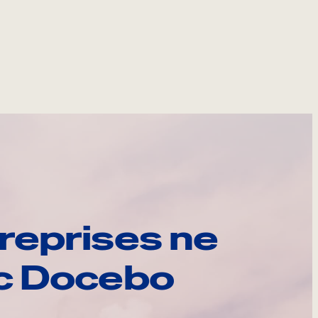
reprises ne
ec Docebo