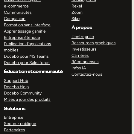
e-commerce
Rexel
Communautés
Zoom
Companion
Silæ
Formation sans interface
À propos
Apprentissage gamifié
L’entreprise
Entreprise étendue
Ressources graphiques
Publication d’applications
Investisseurs
mobiles
Carrières
Docebo pour MS Teams
Récompenses
Docebo pour Salesforce
Infos IA
Éducation et communauté
Contactez-nous
Support Hub
Docebo Help
Docebo Community
Mises à jour des produits
Solutions
Entreprise
Secteur publique
Partenaires