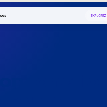
ces
EXPLOREZ
és
on fonctio
té
e
 preuve.