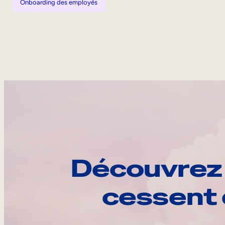
Onboarding des employés
Découvrez 
cessent 