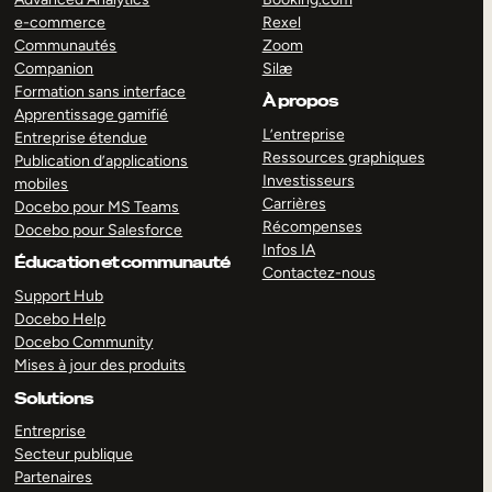
e-commerce
Rexel
Communautés
Zoom
Companion
Silæ
Formation sans interface
À propos
Apprentissage gamifié
L’entreprise
Entreprise étendue
Ressources graphiques
Publication d’applications
Investisseurs
mobiles
Carrières
Docebo pour MS Teams
Récompenses
Docebo pour Salesforce
Infos IA
Éducation et communauté
Contactez-nous
Support Hub
Docebo Help
Docebo Community
Mises à jour des produits
Solutions
Entreprise
Secteur publique
Partenaires