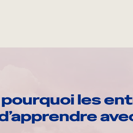
pourquoi les ent
d’apprendre av