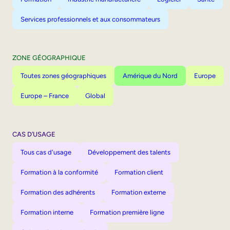
Services professionnels et aux consommateurs
ZONE GÉOGRAPHIQUE
Toutes zones géographiques
Amérique du Nord
Europe
Europe – France
Global
CAS D’USAGE
Tous cas d'usage
Développement des talents
Formation à la conformité
Formation client
Formation des adhérents
Formation externe
Formation interne
Formation première ligne