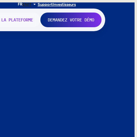
FR
EN
IT
Support
Investisseurs
 LA PLATEFORME
DEMANDEZ VOTRE DÉMO
nne.