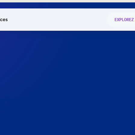
ces
EXPLOREZ
és
on fonctio
té
e
 preuve.