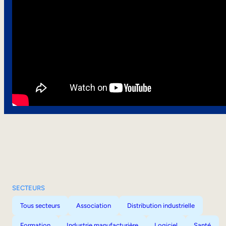
SECTEURS
Tous secteurs
Association
Distribution industrielle
Formation
Industrie manufacturière
Logiciel
Santé