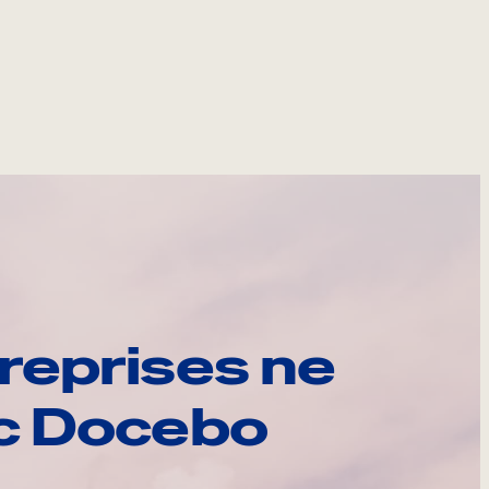
reprises ne
ec Docebo