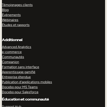
Témoignages clients
Blog
Événements
Webinaires
Études et rapports
Additionnel
Advanced Analytics
e-commerce
Communautés
Companion
Formation sans interface
Apprentissage gamifié
Entreprise étendue
Publication d’applications mobiles
Docebo pour MS Teams
Docebo pour Salesforce
Éducation et communauté
Support Hub