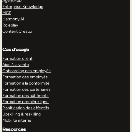
AgentHub
Enterprise Knowledge
MCP
Harmony AI
Roleplay
Content Creator
Cas d’usage
Formation client
Aide à la vente
Onboarding des employés
Formation des employés
Formation à la conformité
Formation des partenaires
Formation des adhérents
Formation première ligne
Planification des effectifs
Upskilling & reskilling
Mobilité interne
Resources