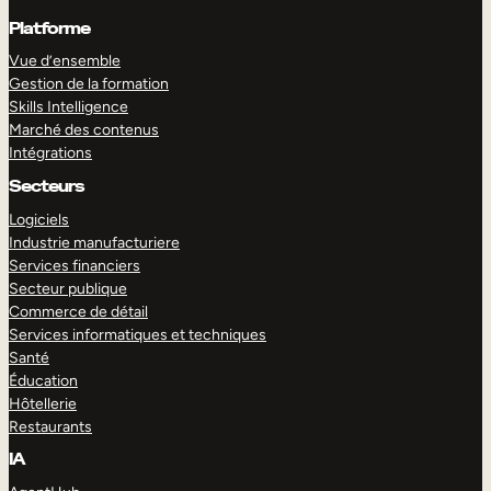
Platforme
Vue d’ensemble
Gestion de la formation
Skills Intelligence
Marché des contenus
Intégrations
Secteurs
Logiciels
Industrie manufacturiere
Services financiers
Secteur publique
Commerce de détail
Services informatiques et techniques
Santé
Éducation
Hôtellerie
Restaurants
IA