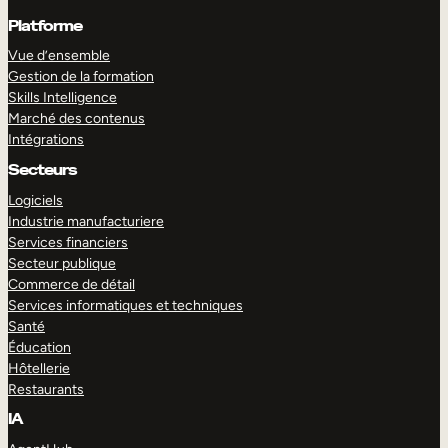
Platforme
Vue d’ensemble
Gestion de la formation
Skills Intelligence
Marché des contenus
Intégrations
Secteurs
Logiciels
Industrie manufacturiere
Services financiers
Secteur publique
Commerce de détail
Services informatiques et techniques
Santé
Éducation
Hôtellerie
Restaurants
IA