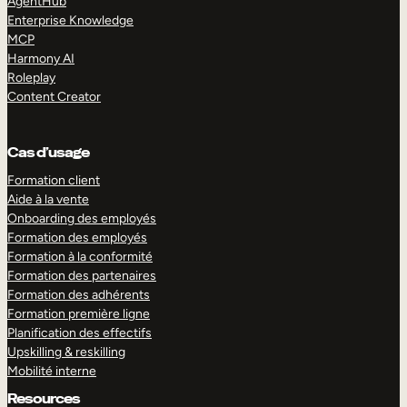
AgentHub
Enterprise Knowledge
MCP
Harmony AI
Roleplay
Content Creator
Cas d’usage
Formation client
Aide à la vente
Onboarding des employés
Formation des employés
Formation à la conformité
Formation des partenaires
Formation des adhérents
Formation première ligne
Planification des effectifs
Upskilling & reskilling
Mobilité interne
Resources