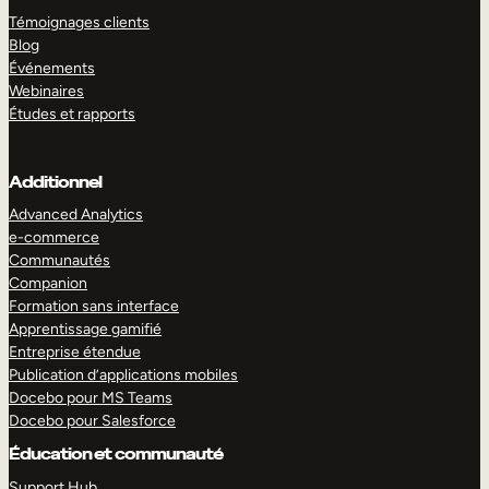
Témoignages clients
Blog
Événements
Webinaires
Études et rapports
Additionnel
Advanced Analytics
e-commerce
Communautés
Companion
Formation sans interface
Apprentissage gamifié
Entreprise étendue
Publication d’applications mobiles
Docebo pour MS Teams
Docebo pour Salesforce
Éducation et communauté
Support Hub