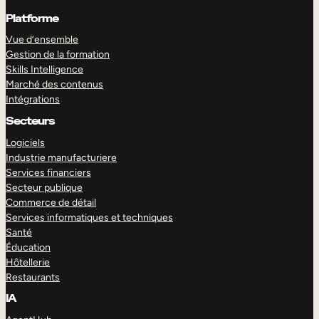
Platforme
Vue d’ensemble
Gestion de la formation
Skills Intelligence
Marché des contenus
Intégrations
Secteurs
Logiciels
Industrie manufacturiere
Services financiers
Secteur publique
Commerce de détail
Services informatiques et techniques
Santé
Éducation
Hôtellerie
Restaurants
IA