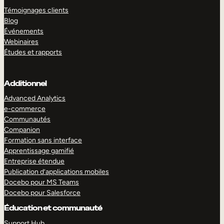
Témoignages clients
Blog
Événements
Webinaires
Études et rapports
Additionnel
Advanced Analytics
e-commerce
Communautés
Companion
Formation sans interface
Apprentissage gamifié
Entreprise étendue
Publication d’applications mobiles
Docebo pour MS Teams
Docebo pour Salesforce
Éducation et communauté
Support Hub