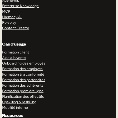
AgentHub
Enterprise Knowledge
MCP
Harmony AI
Roleplay
Content Creator
Cas d’usage
Formation client
Aide à la vente
Onboarding des employés
Formation des employés
Formation à la conformité
Formation des partenaires
Formation des adhérents
Formation première ligne
Planification des effectifs
Upskilling & reskilling
Mobilité interne
Resources