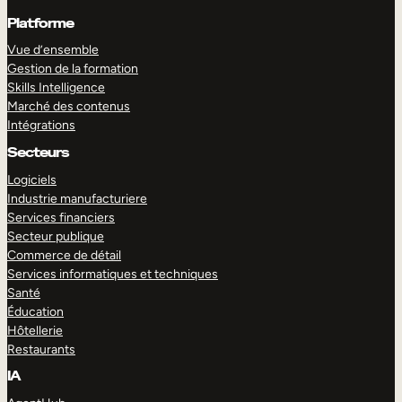
Platforme
Vue d’ensemble
Gestion de la formation
Skills Intelligence
Marché des contenus
Intégrations
Secteurs
Logiciels
Industrie manufacturiere
Services financiers
Secteur publique
Commerce de détail
Services informatiques et techniques
Santé
Éducation
Hôtellerie
Restaurants
IA