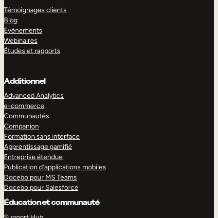
Témoignages clients
Blog
Événements
Webinaires
Études et rapports
Additionnel
Advanced Analytics
e-commerce
Communautés
Companion
Formation sans interface
Apprentissage gamifié
Entreprise étendue
Publication d’applications mobiles
Docebo pour MS Teams
Docebo pour Salesforce
Éducation et communauté
Support Hub