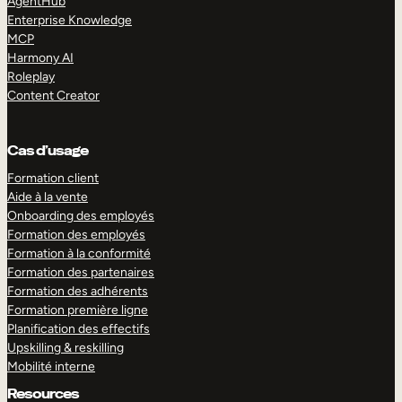
AgentHub
Enterprise Knowledge
MCP
Harmony AI
Roleplay
Content Creator
Cas d’usage
Formation client
Aide à la vente
Onboarding des employés
Formation des employés
Formation à la conformité
Formation des partenaires
Formation des adhérents
Formation première ligne
Planification des effectifs
Upskilling & reskilling
Mobilité interne
Resources