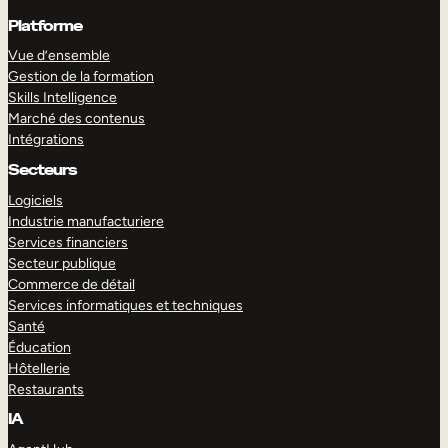
Platforme
Vue d’ensemble
Gestion de la formation
Skills Intelligence
Marché des contenus
Intégrations
Secteurs
Logiciels
Industrie manufacturiere
Services financiers
Secteur publique
Commerce de détail
Services informatiques et techniques
Santé
Éducation
Hôtellerie
Restaurants
IA