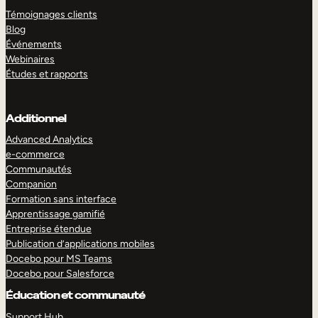
Témoignages clients
Blog
Événements
Webinaires
Études et rapports
Additionnel
Advanced Analytics
e-commerce
Communautés
Companion
Formation sans interface
Apprentissage gamifié
Entreprise étendue
Publication d’applications mobiles
Docebo pour MS Teams
Docebo pour Salesforce
Éducation et communauté
Support Hub