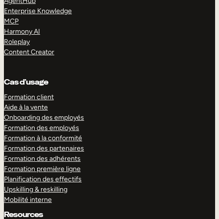
AgentHub
Enterprise Knowledge
MCP
Harmony AI
Roleplay
Content Creator
Cas d’usage
Formation client
Aide à la vente
Onboarding des employés
Formation des employés
Formation à la conformité
Formation des partenaires
Formation des adhérents
Formation première ligne
Planification des effectifs
Upskilling & reskilling
Mobilité interne
Resources