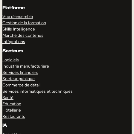
Platforme
Vue d’ensemble
Gestion de la formation
Skills Intelligence
Marché des contenus
Intégrations
Secteurs
Logiciels
Industrie manufacturiere
Services financiers
Secteur publique
Commerce de détail
Services informatiques et techniques
Santé
Éducation
Hôtellerie
Restaurants
IA