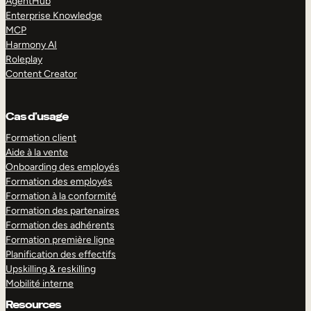
AgentHub
Enterprise Knowledge
MCP
Harmony AI
Roleplay
Content Creator
Cas d’usage
Formation client
Aide à la vente
Onboarding des employés
Formation des employés
Formation à la conformité
Formation des partenaires
Formation des adhérents
Formation première ligne
Planification des effectifs
Upskilling & reskilling
Mobilité interne
Resources