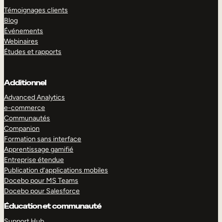
Témoignages clients
Blog
Événements
Webinaires
Études et rapports
Additionnel
Advanced Analytics
e-commerce
Communautés
Companion
Formation sans interface
Apprentissage gamifié
Entreprise étendue
Publication d’applications mobiles
Docebo pour MS Teams
Docebo pour Salesforce
Éducation et communauté
Support Hub