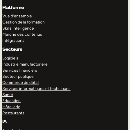
Platforme
Vue d’ensemble
Gestion de la formation
Skills Intelligence
Marché des contenus
Intégrations
Secteurs
Logiciels
Industrie manufacturiere
Services financiers
Secteur publique
Commerce de détail
Services informatiques et techniques
Santé
Éducation
Hôtellerie
Restaurants
IA