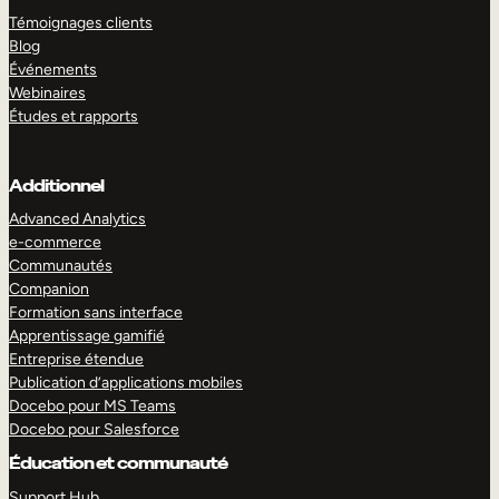
Témoignages clients
Blog
Événements
Webinaires
Études et rapports
Additionnel
Advanced Analytics
e-commerce
Communautés
Companion
Formation sans interface
Apprentissage gamifié
Entreprise étendue
Publication d’applications mobiles
Docebo pour MS Teams
Docebo pour Salesforce
Éducation et communauté
Support Hub