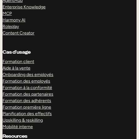
AgentHub
Enterprise Knowledge
MCP
Harmony AI
Roleplay
Content Creator
Cas d’usage
Formation client
Aide à la vente
Onboarding des employés
Formation des employés
Formation à la conformité
Formation des partenaires
Formation des adhérents
Formation première ligne
Planification des effectifs
Upskilling & reskilling
Mobilité interne
Resources