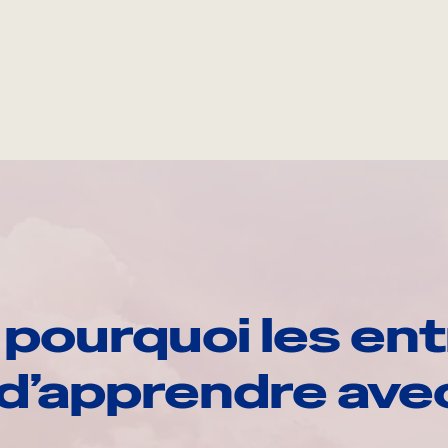
pourquoi les ent
d’apprendre av