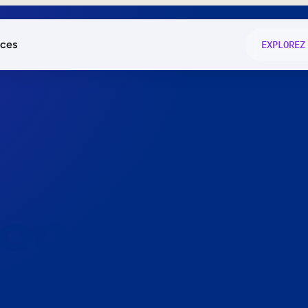
ces
EXPLOREZ
és
on fonctio
té
e
 preuve.