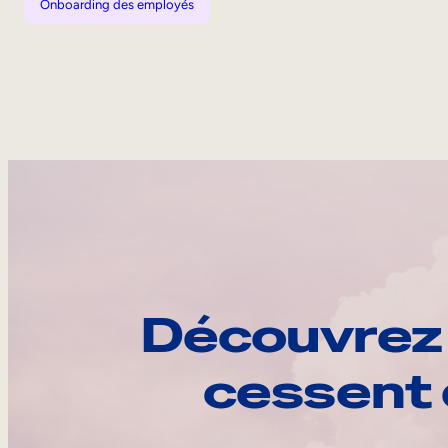
Onboarding des employés
Découvrez 
cessent 