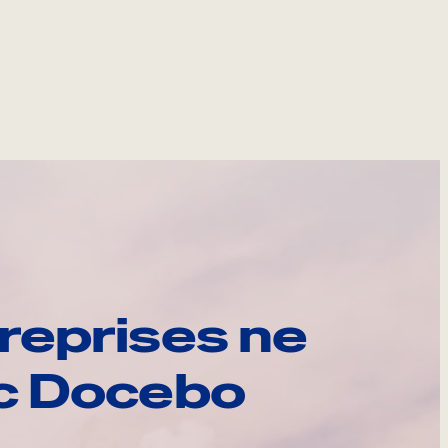
reprises ne
ec Docebo