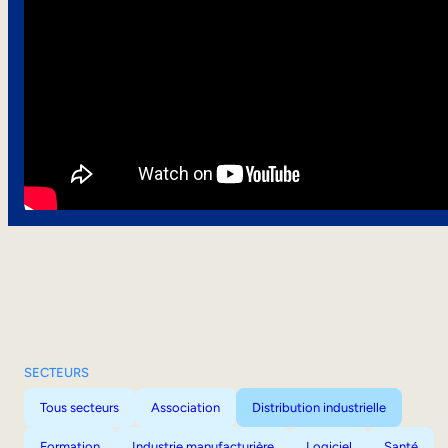
SECTEURS
Tous secteurs
Association
Distribution industrielle
Formation
Industrie manufacturière
Logiciel
Santé