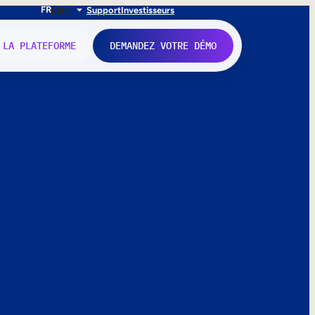
FR
EN
IT
Support
Investisseurs
 LA PLATEFORME
DEMANDEZ VOTRE DÉMO
nne.