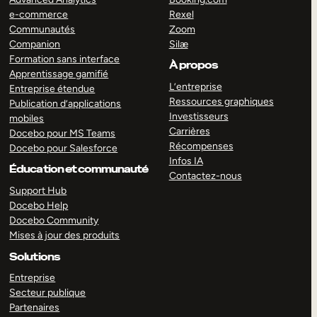
e-commerce
Rexel
Communautés
Zoom
Companion
Silæ
Formation sans interface
À propos
Apprentissage gamifié
L’entreprise
Entreprise étendue
Ressources graphiques
Publication d’applications
Investisseurs
mobiles
Carrières
Docebo pour MS Teams
Récompenses
Docebo pour Salesforce
Infos IA
Éducation et communauté
Contactez-nous
Support Hub
Docebo Help
Docebo Community
Mises à jour des produits
Solutions
Entreprise
Secteur publique
Partenaires