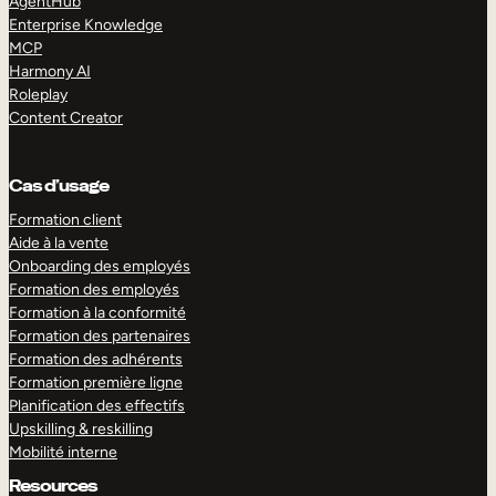
AgentHub
Enterprise Knowledge
MCP
Harmony AI
Roleplay
Content Creator
Cas d’usage
Formation client
Aide à la vente
Onboarding des employés
Formation des employés
Formation à la conformité
Formation des partenaires
Formation des adhérents
Formation première ligne
Planification des effectifs
Upskilling & reskilling
Mobilité interne
Resources