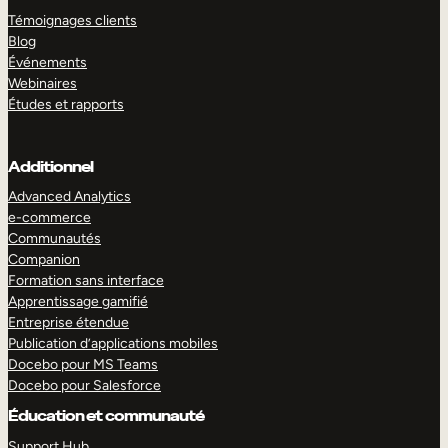
Témoignages clients
Blog
Événements
Webinaires
Études et rapports
Additionnel
Advanced Analytics
e-commerce
Communautés
Companion
Formation sans interface
Apprentissage gamifié
Entreprise étendue
Publication d’applications mobiles
Docebo pour MS Teams
Docebo pour Salesforce
Éducation et communauté
Support Hub