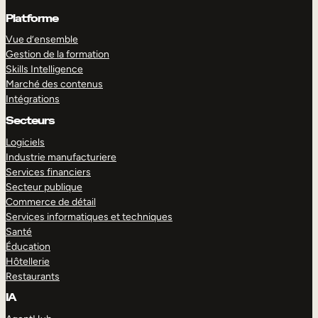
Platforme
Vue d’ensemble
Gestion de la formation
Skills Intelligence
Marché des contenus
Intégrations
Secteurs
Logiciels
Industrie manufacturiere
Services financiers
Secteur publique
Commerce de détail
Services informatiques et techniques
Santé
Éducation
Hôtellerie
Restaurants
IA