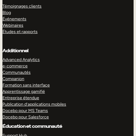
Témoignages clients
Blog
Événements
Webinaires
Études et rapports
Additionnel
Advanced Analytics
e-commerce
Communautés
Companion
Formation sans interface
Apprentissage gamifié
Entreprise étendue
Publication d’applications mobiles
Docebo pour MS Teams
Docebo pour Salesforce
Éducation et communauté
Support Hub