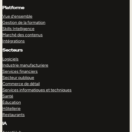
Platforme
Vue d’ensemble
Gestion de la formation
Skills Intelligence
Marché des contenus
Intégrations
Secteurs
Logiciels
Industrie manufacturiere
Services financiers
Secteur publique
Commerce de détail
Services informatiques et techniques
Santé
Éducation
Hôtellerie
Restaurants
IA