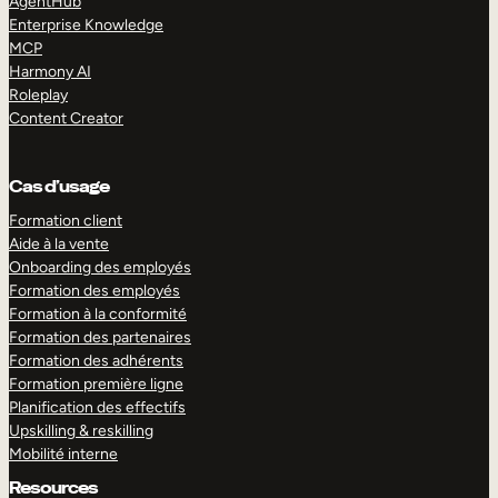
AgentHub
Enterprise Knowledge
MCP
Harmony AI
Roleplay
Content Creator
Cas d’usage
Formation client
Aide à la vente
Onboarding des employés
Formation des employés
Formation à la conformité
Formation des partenaires
Formation des adhérents
Formation première ligne
Planification des effectifs
Upskilling & reskilling
Mobilité interne
Resources