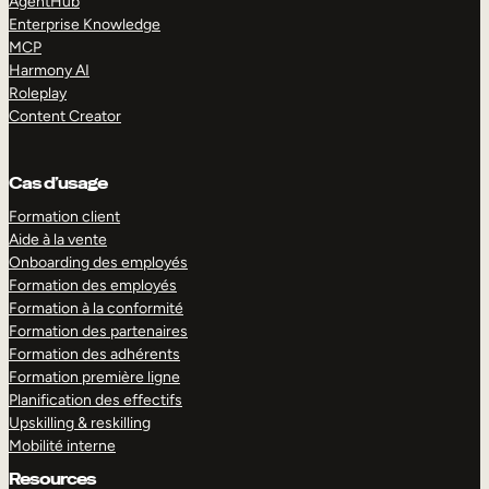
AgentHub
Enterprise Knowledge
MCP
Harmony AI
Roleplay
Content Creator
Cas d’usage
Formation client
Aide à la vente
Onboarding des employés
Formation des employés
Formation à la conformité
Formation des partenaires
Formation des adhérents
Formation première ligne
Planification des effectifs
Upskilling & reskilling
Mobilité interne
Resources