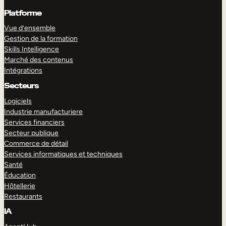
Platforme
Vue d’ensemble
Gestion de la formation
Skills Intelligence
Marché des contenus
Intégrations
Secteurs
Logiciels
Industrie manufacturiere
Services financiers
Secteur publique
Commerce de détail
Services informatiques et techniques
Santé
Éducation
Hôtellerie
Restaurants
IA