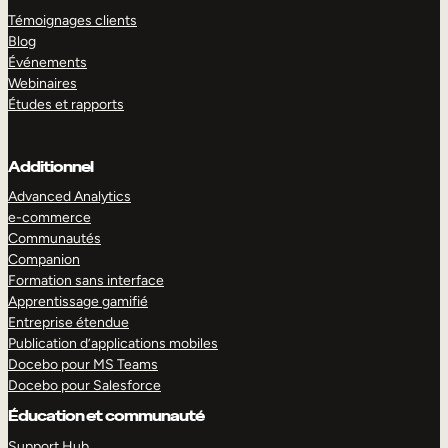
Témoignages clients
Blog
Événements
Webinaires
Études et rapports
Additionnel
Advanced Analytics
e-commerce
Communautés
Companion
Formation sans interface
Apprentissage gamifié
Entreprise étendue
Publication d’applications mobiles
Docebo pour MS Teams
Docebo pour Salesforce
Éducation et communauté
Support Hub