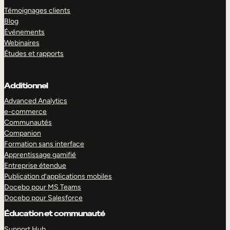
Témoignages clients
Blog
Événements
Webinaires
Études et rapports
Additionnel
Advanced Analytics
e-commerce
Communautés
Companion
Formation sans interface
Apprentissage gamifié
Entreprise étendue
Publication d’applications mobiles
Docebo pour MS Teams
Docebo pour Salesforce
Éducation et communauté
Support Hub