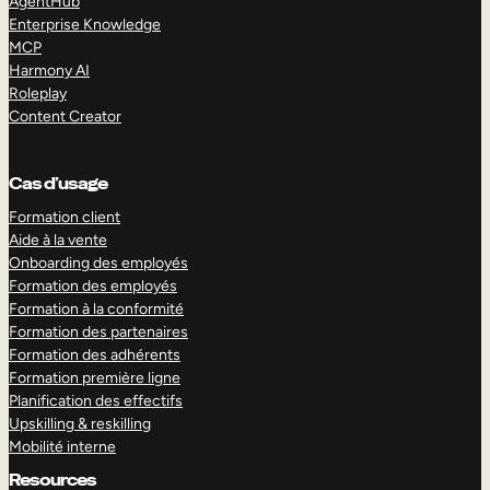
AgentHub
Enterprise Knowledge
MCP
Harmony AI
Roleplay
Content Creator
Cas d’usage
Formation client
Aide à la vente
Onboarding des employés
Formation des employés
Formation à la conformité
Formation des partenaires
Formation des adhérents
Formation première ligne
Planification des effectifs
Upskilling & reskilling
Mobilité interne
Resources