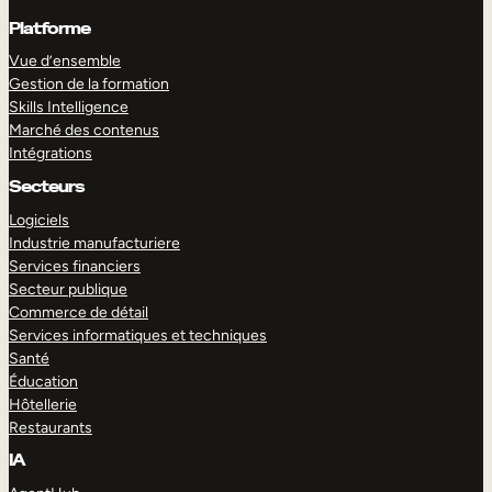
Platforme
Vue d’ensemble
Gestion de la formation
Skills Intelligence
Marché des contenus
Intégrations
Secteurs
Logiciels
Industrie manufacturiere
Services financiers
Secteur publique
Commerce de détail
Services informatiques et techniques
Santé
Éducation
Hôtellerie
Restaurants
IA