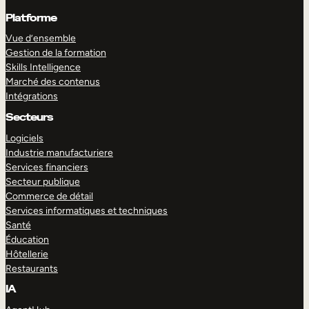
Platforme
Vue d’ensemble
Gestion de la formation
Skills Intelligence
Marché des contenus
Intégrations
Secteurs
Logiciels
Industrie manufacturiere
Services financiers
Secteur publique
Commerce de détail
Services informatiques et techniques
Santé
Éducation
Hôtellerie
Restaurants
IA