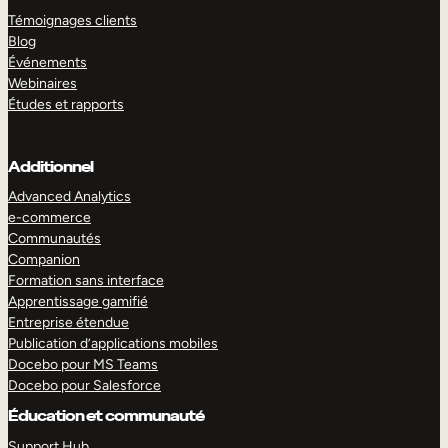
Témoignages clients
Blog
Événements
Webinaires
Études et rapports
Additionnel
Advanced Analytics
e-commerce
Communautés
Companion
Formation sans interface
Apprentissage gamifié
Entreprise étendue
Publication d’applications mobiles
Docebo pour MS Teams
Docebo pour Salesforce
Éducation et communauté
Support Hub