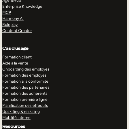
AgentHub
Enterprise Knowledge
MCP
Harmony AI
Roleplay
Content Creator
Cas d’usage
Formation client
Aide à la vente
Onboarding des employés
Formation des employés
Formation à la conformité
Formation des partenaires
Formation des adhérents
Formation première ligne
Planification des effectifs
Upskilling & reskilling
Mobilité interne
Resources