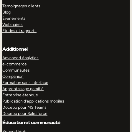
Témoignages clients
Blog
Événements
Webinaires
Études et rapports
Additionnel
Advanced Analytics
e-commerce
Communautés
Companion
Formation sans interface
Apprentissage gamifié
Entreprise étendue
Publication d’applications mobiles
Docebo pour MS Teams
Docebo pour Salesforce
Éducation et communauté
Support Hub