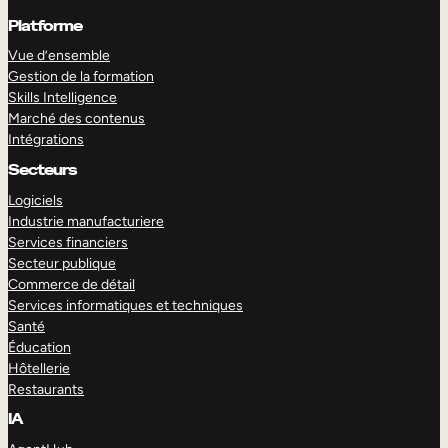
Platforme
Vue d’ensemble
Gestion de la formation
Skills Intelligence
Marché des contenus
Intégrations
Secteurs
Logiciels
Industrie manufacturiere
Services financiers
Secteur publique
Commerce de détail
Services informatiques et techniques
Santé
Éducation
Hôtellerie
Restaurants
IA