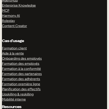
AgentHub
Enterprise Knowledge
MCP
Harmony AI
Roleplay
Content Creator
Cas d’usage
Formation client
Aide à la vente
Onboarding des employés
Formation des employés
Formation à la conformité
Formation des partenaires
Formation des adhérents
Formation première ligne
Planification des effectifs
Upskilling & reskilling
Mobilité interne
Resources