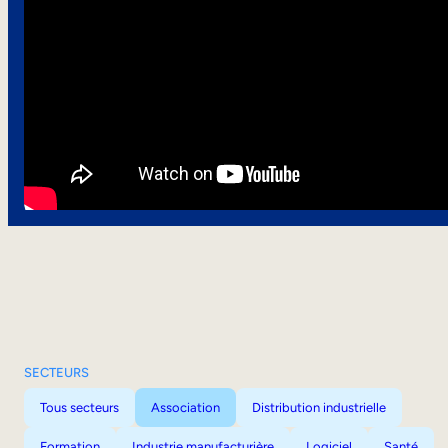
SECTEURS
Tous secteurs
Association
Distribution industrielle
Formation
Industrie manufacturière
Logiciel
Santé