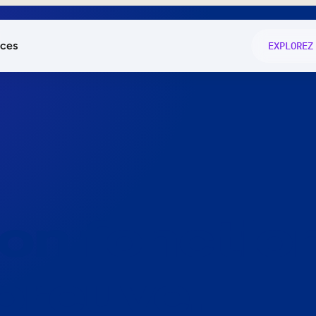
ces
EXPLOREZ
és
on fonctio
té
e
 preuve.