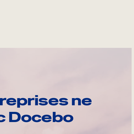
reprises ne
ec Docebo