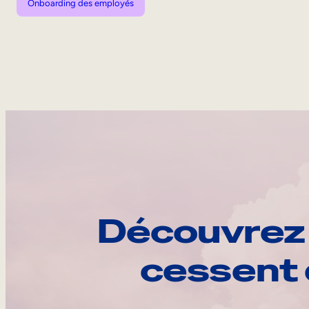
Onboarding des employés
Découvrez 
cessent 