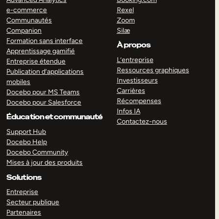
e-commerce
Rexel
Communautés
Zoom
Companion
Silæ
Formation sans interface
À propos
Apprentissage gamifié
L’entreprise
Entreprise étendue
Ressources graphiques
Publication d’applications
Investisseurs
mobiles
Carrières
Docebo pour MS Teams
Récompenses
Docebo pour Salesforce
Infos IA
Éducation et communauté
Contactez-nous
Support Hub
Docebo Help
Docebo Community
Mises à jour des produits
Solutions
Entreprise
Secteur publique
Partenaires