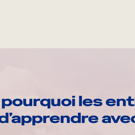
pourquoi les ent
d’apprendre av