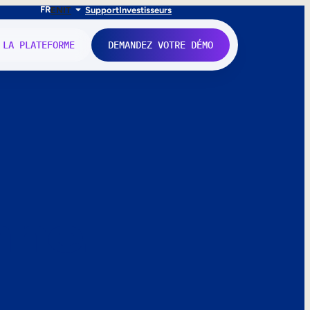
FR
EN
IT
Support
Investisseurs
 LA PLATEFORME
DEMANDEZ VOTRE DÉMO
nne.