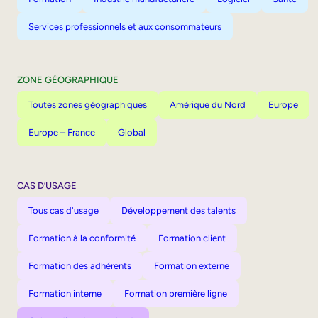
Services professionnels et aux consommateurs
ZONE GÉOGRAPHIQUE
Toutes zones géographiques
Amérique du Nord
Europe
Europe – France
Global
CAS D’USAGE
Tous cas d'usage
Développement des talents
Formation à la conformité
Formation client
Formation des adhérents
Formation externe
Formation interne
Formation première ligne