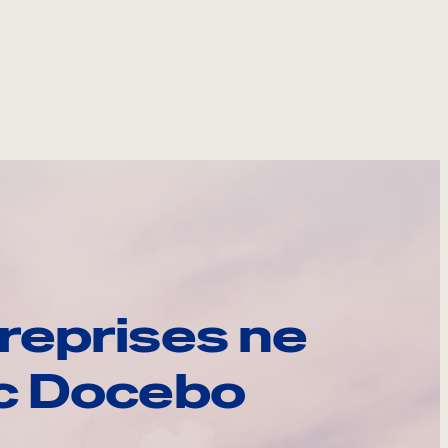
reprises ne
ec Docebo