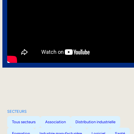
SECTEURS
Tous secteurs
Association
Distribution industrielle
Formation
Industrie manufacturière
Logiciel
Santé