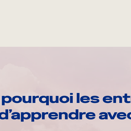
pourquoi les ent
d’apprendre av