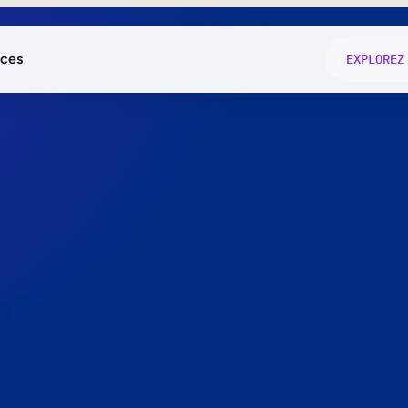
ces
EXPLOREZ
és
on fonctio
té
e
 preuve.