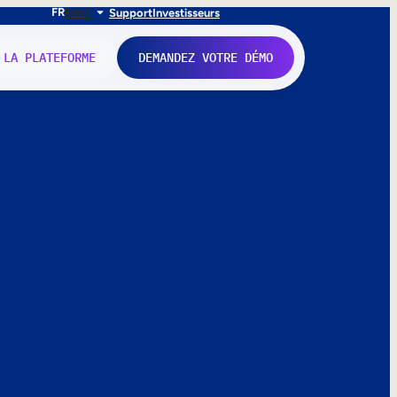
FR
EN
IT
Support
Investisseurs
 LA PLATEFORME
DEMANDEZ VOTRE DÉMO
nne.