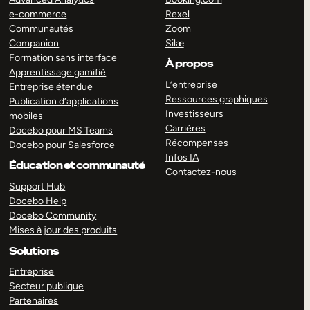
e-commerce
Rexel
Communautés
Zoom
Companion
Silæ
Formation sans interface
À propos
Apprentissage gamifié
L’entreprise
Entreprise étendue
Ressources graphiques
Publication d’applications
Investisseurs
mobiles
Carrières
Docebo pour MS Teams
Récompenses
Docebo pour Salesforce
Infos IA
Éducation et communauté
Contactez-nous
Support Hub
Docebo Help
Docebo Community
Mises à jour des produits
Solutions
Entreprise
Secteur publique
Partenaires