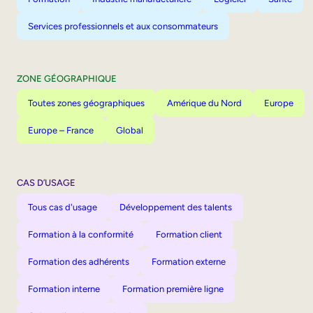
Services professionnels et aux consommateurs
ZONE GÉOGRAPHIQUE
Toutes zones géographiques
Amérique du Nord
Europe
Europe – France
Global
CAS D’USAGE
Tous cas d'usage
Développement des talents
Formation à la conformité
Formation client
Formation des adhérents
Formation externe
Formation interne
Formation première ligne