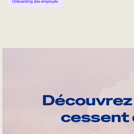
Onboarding des employés
Découvrez 
cessent 