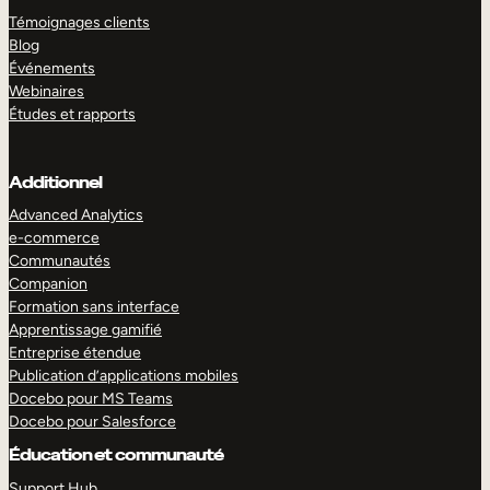
Témoignages clients
Blog
Événements
Webinaires
Études et rapports
Additionnel
Advanced Analytics
e-commerce
Communautés
Companion
Formation sans interface
Apprentissage gamifié
Entreprise étendue
Publication d’applications mobiles
Docebo pour MS Teams
Docebo pour Salesforce
Éducation et communauté
Support Hub