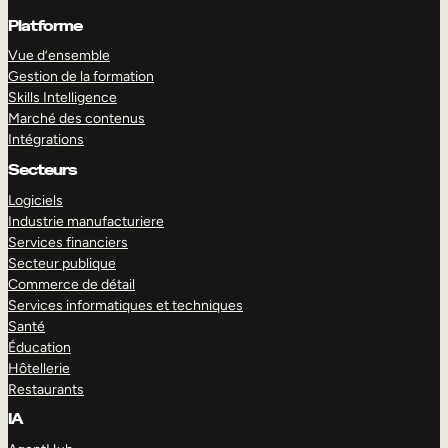
Platforme
Vue d’ensemble
Gestion de la formation
Skills Intelligence
Marché des contenus
Intégrations
Secteurs
Logiciels
Industrie manufacturiere
Services financiers
Secteur publique
Commerce de détail
Services informatiques et techniques
Santé
Éducation
Hôtellerie
Restaurants
IA