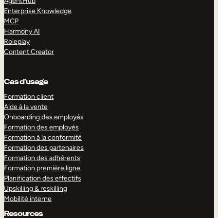
AgentHub
Enterprise Knowledge
MCP
Harmony AI
Roleplay
Content Creator
Cas d’usage
Formation client
Aide à la vente
Onboarding des employés
Formation des employés
Formation à la conformité
Formation des partenaires
Formation des adhérents
Formation première ligne
Planification des effectifs
Upskilling & reskilling
Mobilité interne
Resources