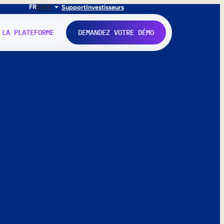
FR
EN
IT
Support
Investisseurs
 LA PLATEFORME
DEMANDEZ VOTRE DÉMO
nne.