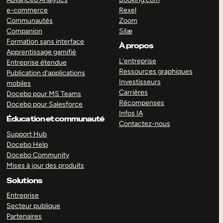
e-commerce
Rexel
Communautés
Zoom
Companion
Silæ
Formation sans interface
À propos
Apprentissage gamifié
L’entreprise
Entreprise étendue
Ressources graphiques
Publication d’applications
Investisseurs
mobiles
Carrières
Docebo pour MS Teams
Récompenses
Docebo pour Salesforce
Infos IA
Éducation et communauté
Contactez-nous
Support Hub
Docebo Help
Docebo Community
Mises à jour des produits
Solutions
Entreprise
Secteur publique
Partenaires