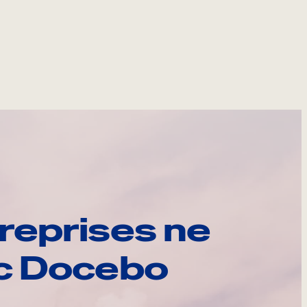
reprises ne
ec Docebo