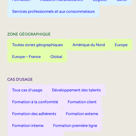
Services professionnels et aux consommateurs
ZONE GÉOGRAPHIQUE
Toutes zones géographiques
Amérique du Nord
Europe
Europe – France
Global
CAS D’USAGE
Tous cas d'usage
Développement des talents
Formation à la conformité
Formation client
Formation des adhérents
Formation externe
Formation interne
Formation première ligne