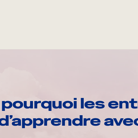
pourquoi les ent
d’apprendre av