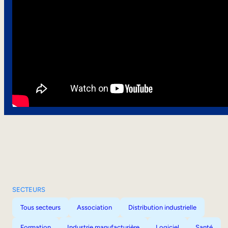
SECTEURS
Tous secteurs
Association
Distribution industrielle
Formation
Industrie manufacturière
Logiciel
Santé