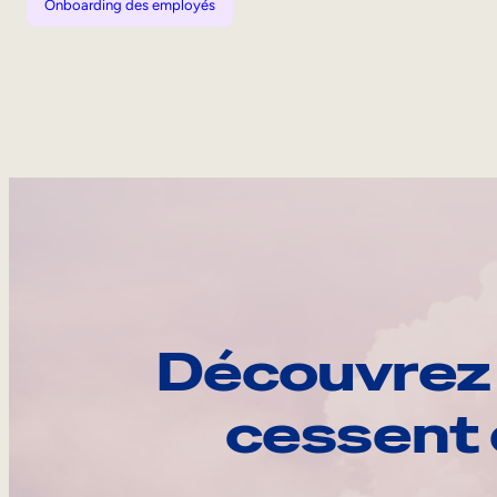
Onboarding des employés
Découvrez 
cessent 