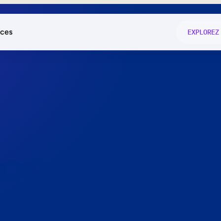
ces
EXPLOREZ
és
on fonctio
té
e
 preuve.