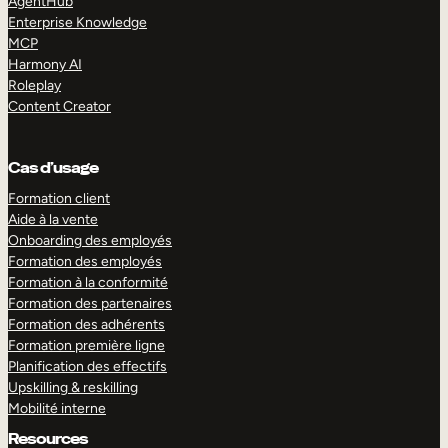
AgentHub
Enterprise Knowledge
MCP
Harmony AI
Roleplay
Content Creator
Cas d’usage
Formation client
Aide à la vente
Onboarding des employés
Formation des employés
Formation à la conformité
Formation des partenaires
Formation des adhérents
Formation première ligne
Planification des effectifs
Upskilling & reskilling
Mobilité interne
Resources