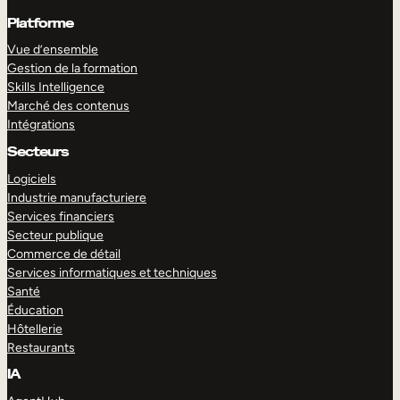
Platforme
Vue d’ensemble
Gestion de la formation
Skills Intelligence
Marché des contenus
Intégrations
Secteurs
Logiciels
Industrie manufacturiere
Services financiers
Secteur publique
Commerce de détail
Services informatiques et techniques
Santé
Éducation
Hôtellerie
Restaurants
IA