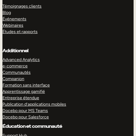
Témoignages clients
Blog
Événements
Webinaires
Études et rapports
Additionnel
Advanced Analytics
e-commerce
Communautés
Companion
Formation sans interface
Apprentissage gamifié
Entreprise étendue
Publication d’applications mobiles
Docebo pour MS Teams
Docebo pour Salesforce
Éducation et communauté
Support Hub