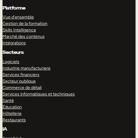
Platforme
Vue d’ensemble
Gestion de la formation
Skills Intelligence
Marché des contenus
Intégrations
Secteurs
Logiciels
Industrie manufacturiere
Services financiers
Secteur publique
Commerce de détail
Services informatiques et techniques
Santé
Éducation
Hôtellerie
Restaurants
IA