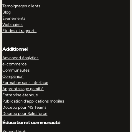
Témoignages clients
Blog
Événements
Webinaires
Études et rapports
Additionnel
Advanced Analytics
e-commerce
Communautés
Companion
Formation sans interface
Apprentissage gamifié
Entreprise étendue
Publication d’applications mobiles
Docebo pour MS Teams
Docebo pour Salesforce
Éducation et communauté
Support Hub