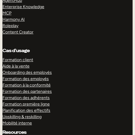
AgentHub
Enterprise Knowledge
MCP
Harmony AI
Roleplay
Content Creator
Cas d’usage
Formation client
Aide à la vente
Onboarding des employés
Formation des employés
Formation à la conformité
Formation des partenaires
Formation des adhérents
Formation première ligne
Planification des effectifs
Upskilling & reskilling
Mobilité interne
Resources