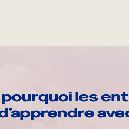
pourquoi les ent
d’apprendre av