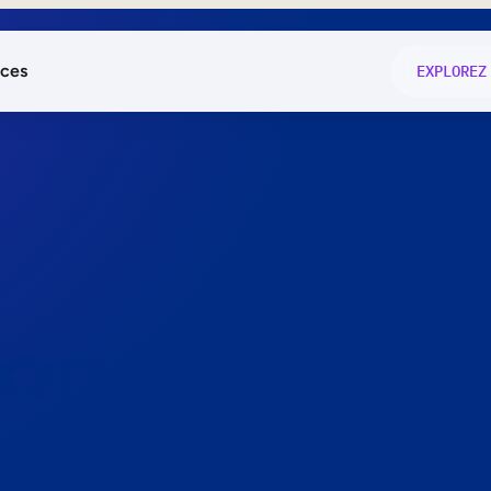
ces
EXPLOREZ
és
on fonctio
té
e
 preuve.