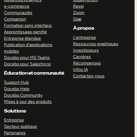
e-commerce
Rexel
Communautés
Zoom
Companion
Silæ
Formation sans interface
À propos
Apprentissage gamifié
L’entreprise
Entreprise étendue
Ressources graphiques
Publication d’applications
Investisseurs
mobiles
Carrières
Docebo pour MS Teams
Récompenses
Docebo pour Salesforce
Infos IA
Éducation et communauté
Contactez-nous
Support Hub
Docebo Help
Docebo Community
Mises à jour des produits
Solutions
Entreprise
Secteur publique
Partenaires