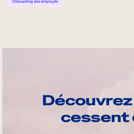
Onboarding des employés
Découvrez 
cessent 