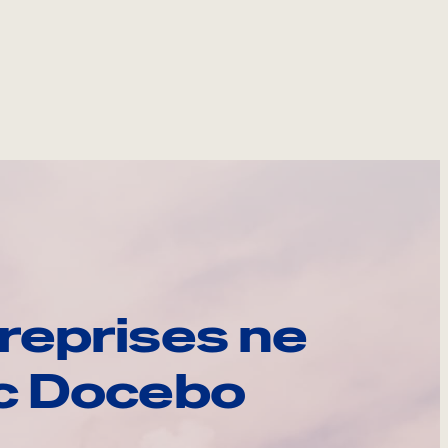
reprises ne
ec Docebo