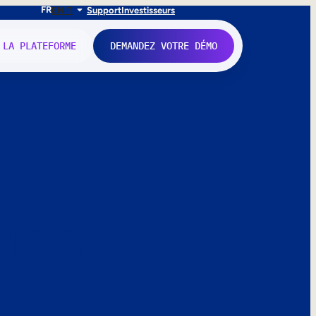
FR
EN
IT
Support
Investisseurs
 LA PLATEFORME
DEMANDEZ VOTRE DÉMO
nne.