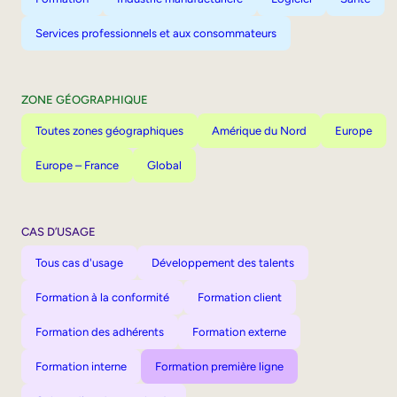
Services professionnels et aux consommateurs
ZONE GÉOGRAPHIQUE
Toutes zones géographiques
Amérique du Nord
Europe
Europe – France
Global
CAS D’USAGE
Tous cas d'usage
Développement des talents
Formation à la conformité
Formation client
Formation des adhérents
Formation externe
Formation interne
Formation première ligne