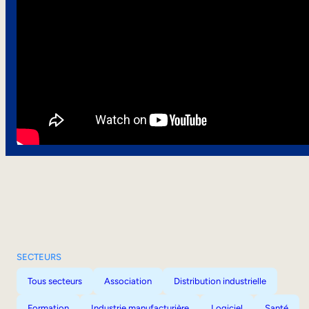
SECTEURS
Tous secteurs
Association
Distribution industrielle
Formation
Industrie manufacturière
Logiciel
Santé