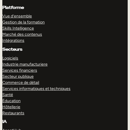
Platforme
Vue d’ensemble
Gestion de la formation
Skills Intelligence
Marché des contenus
Intégrations
Secteurs
Logiciels
Industrie manufacturiere
Services financiers
Secteur publique
Commerce de détail
Services informatiques et techniques
Santé
Éducation
Hôtellerie
Restaurants
IA