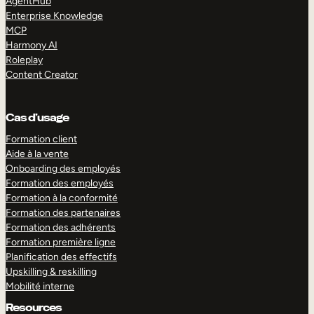
AgentHub
Enterprise Knowledge
MCP
Harmony AI
Roleplay
Content Creator
Cas d’usage
Formation client
Aide à la vente
Onboarding des employés
Formation des employés
Formation à la conformité
Formation des partenaires
Formation des adhérents
Formation première ligne
Planification des effectifs
Upskilling & reskilling
Mobilité interne
Resources