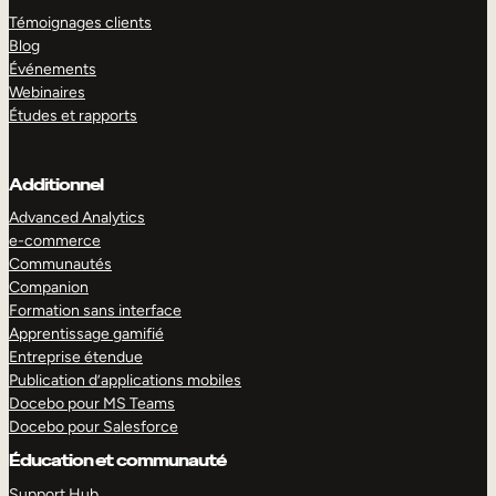
Témoignages clients
Blog
Événements
Webinaires
Études et rapports
Additionnel
Advanced Analytics
e-commerce
Communautés
Companion
Formation sans interface
Apprentissage gamifié
Entreprise étendue
Publication d’applications mobiles
Docebo pour MS Teams
Docebo pour Salesforce
Éducation et communauté
Support Hub