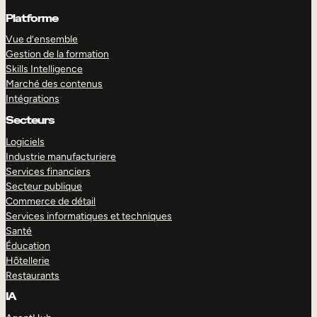
Platforme
Vue d’ensemble
Gestion de la formation
Skills Intelligence
Marché des contenus
Intégrations
Secteurs
Logiciels
Industrie manufacturiere
Services financiers
Secteur publique
Commerce de détail
Services informatiques et techniques
Santé
Éducation
Hôtellerie
Restaurants
IA