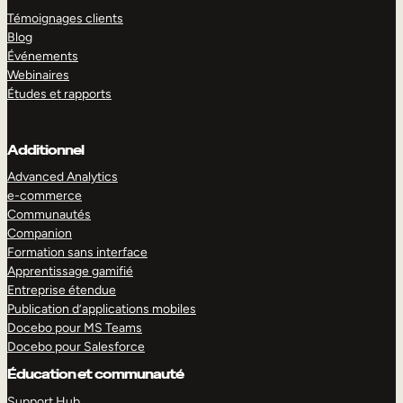
Témoignages clients
Blog
Événements
Webinaires
Études et rapports
Additionnel
Advanced Analytics
e-commerce
Communautés
Companion
Formation sans interface
Apprentissage gamifié
Entreprise étendue
Publication d’applications mobiles
Docebo pour MS Teams
Docebo pour Salesforce
Éducation et communauté
Support Hub