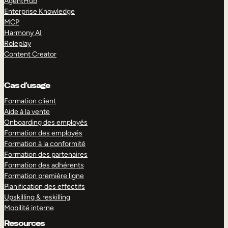
AgentHub
Enterprise Knowledge
MCP
Harmony AI
Roleplay
Content Creator
Cas d’usage
Formation client
Aide à la vente
Onboarding des employés
Formation des employés
Formation à la conformité
Formation des partenaires
Formation des adhérents
Formation première ligne
Planification des effectifs
Upskilling & reskilling
Mobilité interne
Resources